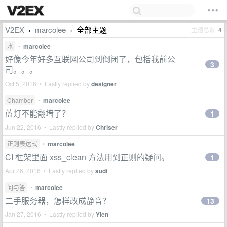
V2EX
marcolee
全部主题
主题总数
4
›
›
水
•
marcolee
好像今年好多互联网公司到倒闭了，包括我前公
3
司。。。
Oct 5, 2016 • Lastly replied by
designer
Chamber
•
marcolee
蓝灯不能翻墙了？
1
Jun 22, 2016 • Lastly replied by
Chriser
正则表达式
•
marcolee
CI 框架里面 xss_clean 方法用到正则的疑问。
1
Apr 26, 2016 • Lastly replied by
audi
问与答
•
marcolee
二手服务器，怎样改成静音？
13
Jan 27, 2016 • Lastly replied by
Yien