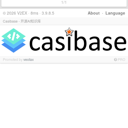
1/1
© 2026 V2EX · 8ms · 3.9.8.5
About
·
Language
Casibase - 开源AI知识库
Promoted by
veotax
PRO