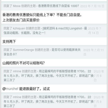
回复了 Mooa 创建的主题
香港教育优惠线下自提省 1000？
2023 年 7 月 16 日
›
香港的教育优惠貌似只能线上下单？不能去门店自提。
上次朋友去门店买是原价
回复了 kzhiquan 创建的主题
[抽奖送码 & macOS] Longshot - 最
2023 年 7
›
月 14 日
强滚动截图、长截图，没有之一！
支持两下
回复了 SummerOrange 创建的主题
是否可以使用截屏来共
2023 年 7 月 11
›
日
享会员卡？
山姆的照片不对可以结账吗？
回复了 mhine 创建的主题
用过最辣鸡的平板联想拯救者 Y700， 22
2023 年
›
7 月 8
年 5 月入手，坏了两次，换了两次主板。今天又不开机了，即将返厂换
日
第三次了
@
murchef
能退款最好了，试试
回复了 mhine 创建的主题
用过最辣鸡的平板联想拯救者 Y700， 22
2023 年
›
7 月 8
年 5 月入手，坏了两次，换了两次主板。今天又不开机了，即将返厂换
日
第三次了