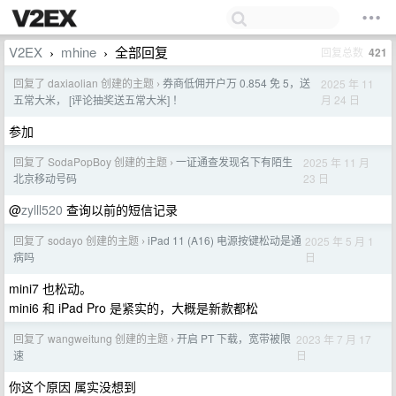
V2EX
mhine
全部回复
回复总数
421
›
›
回复了 daxiaolian 创建的主题
券商低佣开户万 0.854 免 5，送
2025 年 11
›
月 24 日
五常大米， [评论抽奖送五常大米] ！
参加
回复了 SodaPopBoy 创建的主题
一证通查发现名下有陌生
2025 年 11 月
›
23 日
北京移动号码
@
zylll520
查询以前的短信记录
回复了 sodayo 创建的主题
iPad 11 (A16) 电源按键松动是通
2025 年 5 月 1
›
日
病吗
mini7 也松动。
mini6 和 iPad Pro 是紧实的，大概是新款都松
回复了 wangweitung 创建的主题
开启 PT 下载，宽带被限
2023 年 7 月 17
›
日
速
你这个原因 属实没想到