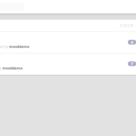
主题总数
4
ied by
mooddance
7
by
mooddance