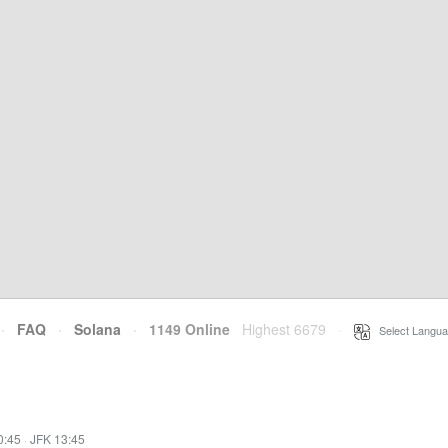
·
FAQ
·
Solana
·
1149 Online
Highest 6679
·
Select Langua
0:45
·
JFK 13:45