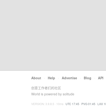
About
·
Help
·
Advertise
·
Blog
·
API
创意工作者们的社区
World is powered by solitude
VERSION: 3.9.8.5 · 10ms ·
UTC 17:45
·
PVG 01:45
·
LAX 1