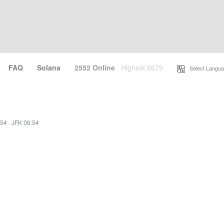
·
FAQ
·
Solana
·
2552 Online
Highest 6679
·
Select Langua
:54
·
JFK 06:54