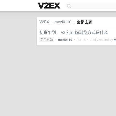
V2EX
mozi0110
全部主题
›
›
初来乍到， v2 的正确浏览方式是什么
新手求助
•
mozi0110
•
Apr 16
• Lastly replied by
M