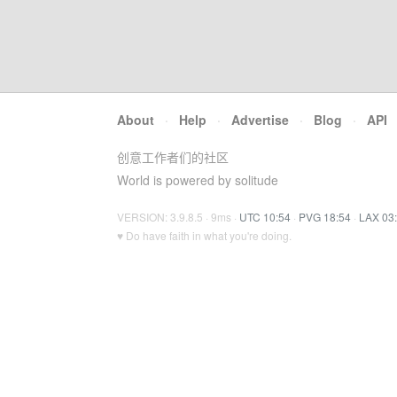
About
·
Help
·
Advertise
·
Blog
·
API
创意工作者们的社区
World is powered by solitude
VERSION: 3.9.8.5 · 9ms ·
UTC 10:54
·
PVG 18:54
·
LAX 03
♥ Do have faith in what you're doing.