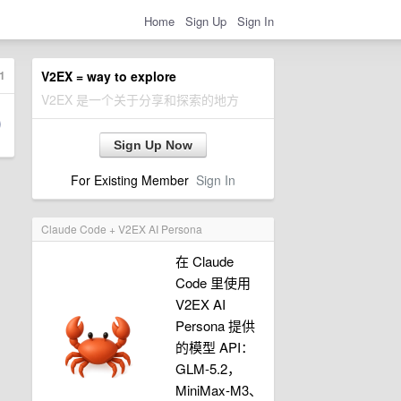
Home
Sign Up
Sign In
1
V2EX = way to explore
V2EX 是一个关于分享和探索的地方
Sign Up Now
For Existing Member
Sign In
Claude Code + V2EX AI Persona
在 Claude
Code 里使用
V2EX AI
Persona 提供
的模型 API：
GLM-5.2，
MiniMax-M3、