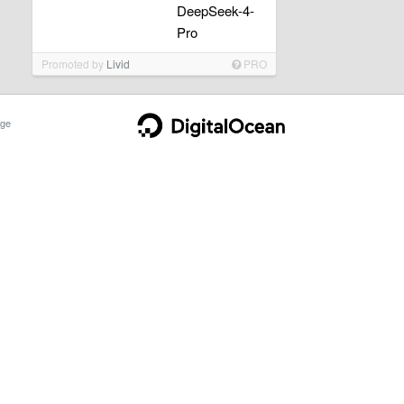
DeepSeek-4-
Pro
Promoted by
Livid
PRO
ge