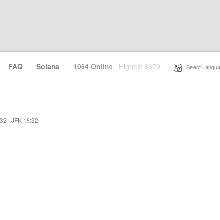
·
FAQ
·
Solana
·
1064 Online
Highest 6679
·
Select Langua
:32
·
JFK 19:32