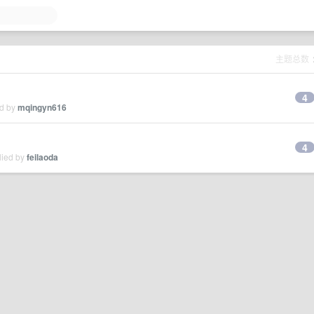
主题总数
4
ed by
mqingyn616
4
lied by
feilaoda