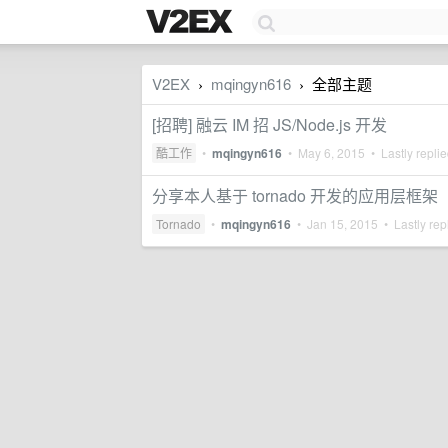
V2EX
mqingyn616
全部主题
›
›
[招聘] 融云 IM 招 JS/Node.js 开发
酷工作
•
mqingyn616
•
May 6, 2015
• Lastly repli
分享本人基于 tornado 开发的应用层框架
Tornado
•
mqingyn616
•
Jan 15, 2015
• Lastly rep