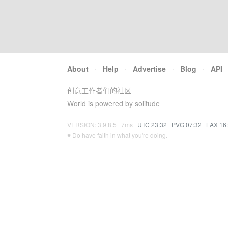
About
·
Help
·
Advertise
·
Blog
·
API
创意工作者们的社区
World is powered by solitude
VERSION: 3.9.8.5 · 7ms ·
UTC 23:32
·
PVG 07:32
·
LAX 16
♥ Do have faith in what you're doing.