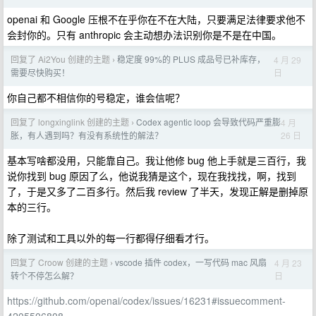
openai 和 Google 压根不在乎你在不在大陆，只要满足法律要求他不
会封你的。只有 anthropic 会主动想办法识别你是不是在中国。
回复了 Ai2You 创建的主题
稳定度 99%的 PLUS 成品号已补库存，
4 月 29
›
日
需要尽快购买！
你自己都不相信你的号稳定，谁会信呢？
回复了 longxinglink 创建的主题
Codex agentic loop 会导致代码严重膨
4 月
›
26 日
胀，有人遇到吗？有没有系统性的解法？
基本写啥都没用，只能靠自己。我让他修 bug 他上手就是三百行，我
说你找到 bug 原因了么，他说我猜是这个，现在我找找，啊，找到
了，于是又多了二百多行。然后我 review 了半天，发现正解是删掉原
本的三行。
除了测试和工具以外的每一行都得仔细看才行。
回复了 Croow 创建的主题
vscode 插件 codex，一写代码 mac 风扇
4 月 23
›
日
转个不停怎么解？
https://github.com/openai/codex/issues/16231#issuecomment-