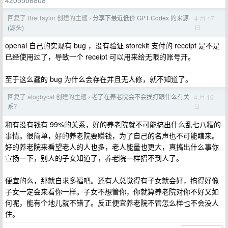
4205506808
回复了 BretTaylor 创建的主题
分享下最近低价 GPT Codex 的来源
4 月 17
›
日
(源头)
openai 自己的实现有 bug ，没有验证 storekit 支付的 receipt 是不是
已经使用过了，导致一个 receipt 可以用来给无限的账号开。
至于这么蠢的 bug 为什么会存在并且无人修，就不知道了。
回复了 alogbycat 创建的主题
老了在养老院会不会挨打跟什么有关
4 月 16
›
日
系？
和有没有钱有 99%的关系，好的养老院就不可能搞出什么乱七八糟的
事情。很简单，好的养老院要赚钱，为了自己的名声也不可能瞎来。
好的养老院来看望老人的人也多，老人能量也更大，真搞出什么事你
宣扬一下，别人的子女知道了，养老院一样招不到人了。
便宜的么，那就自求多福吧。还有人总觉得有子女就会好，搞得好像
子女一定会来看你一样。子女不想管你，你就算养老院对你不好又如
何呢，能有个地儿就不错了。反正便宜养老院不管怎么样也不会没人
住。