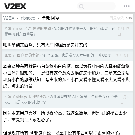
V2EX
nbndco
全部回复
回复总数
596
›
›
回复了 mode171 创建的主题
实习的时候到底是大厂的经历重要，还
7 月 17
›
日
是学习到东西重要？
啥叫学到东西啊，只有大厂的经历是实打实的
回复了 tf2 创建的主题
“有个东西，也是我今天才学到的，叫 CDN”
7 月 3 日
›
本来这种东西就是小白忽悠小白的啊。你以为行业内的人真的能忽悠
小白吗？很难的，一是没有这个意愿去磨练这个能力，二是完全无法
理解小白的思维认知，写出来的东西小白又看不懂又看不爽又看不焦
虑，哪来的流量。
回复了 dkhcyx 创建的主题
为什么现在的 AI 回复第一句都是 “xxx 不是
7 月 2
›
日
xxx，而是 xxx 的对比句”？
因为本来用户喜欢，所以得分高，就这么简单。但是 ai 的模式太少
了，重复到让大家恶心了。
但是现在所有 ai 都这么说，以至于没有东西可以打更高的分了。