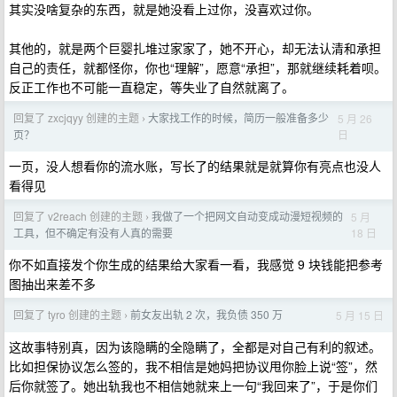
其实没啥复杂的东西，就是她没看上过你，没喜欢过你。
其他的，就是两个巨婴扎堆过家家了，她不开心，却无法认清和承担
自己的责任，就都怪你，你也“理解”，愿意“承担”，那就继续耗着呗。
反正工作也不可能一直稳定，等失业了自然就离了。
回复了 zxcjqyy 创建的主题
大家找工作的时候，简历一般准备多少
5 月 26
›
日
页？
一页，没人想看你的流水账，写长了的结果就是就算你有亮点也没人
看得见
回复了 v2reach 创建的主题
我做了一个把网文自动变成动漫短视频的
5 月
›
18 日
工具，但不确定有没有人真的需要
你不如直接发个你生成的结果给大家看一看，我感觉 9 块钱能把参考
图抽出来差不多
回复了 tyro 创建的主题
前女友出轨 2 次，我负债 350 万
5 月 15 日
›
这故事特别真，因为该隐瞒的全隐瞒了，全都是对自己有利的叙述。
比如担保协议怎么签的，我不相信是她妈把协议甩你脸上说“签”，然
后你就签了。她出轨我也不相信她就来上一句“我回来了”，于是你们