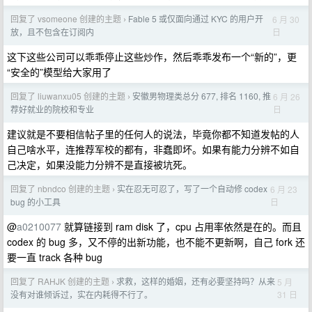
回复了 vsomeone 创建的主题
Fable 5 或仅面向通过 KYC 的用户开
6 月 30
›
日
放，且不包含在订阅内
这下这些公司可以乖乖停止这些炒作，然后乖乖发布一个“新的”，更
“安全的”模型给大家用了
回复了 liuwanxu05 创建的主题
安徽男物理类总分 677, 排名 1160, 推
6 月 26
›
日
荐好就业的院校和专业
建议就是不要相信帖子里的任何人的说法，毕竟你都不知道发帖的人
自己啥水平，连推荐军校的都有，非蠢即坏。如果有能力分辨不如自
己决定，如果没能力分辨不是直接被坑死。
回复了 nbndco 创建的主题
实在忍无可忍了，写了一个自动修 codex
6 月 23
›
日
bug 的小工具
@
a0210077
就算链接到 ram disk 了，cpu 占用率依然是在的。而且
codex 的 bug 多，又不停的出新功能，也不能不更新啊，自己 fork 还
要一直 track 各种 bug
回复了 RAHJK 创建的主题
求救，这样的婚姻，还有必要坚持吗？从来
5 月
›
31 日
没有对谁倾诉过，实在内耗得不行了。