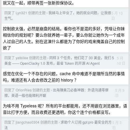
就又在一起，顺带再签一张新担保协议。
回复了 Lyn321 创建的主题
我妹马上毕业了，她的就业问题，让我很
5 月 13
›
日
生气。
控制欲太强，必然是崩盘的结局。看你也不是混的多好，凭啥让你妹
相信你的规划呢？要么你就养她一辈子，要么你就让她作为一个成年
人过自己的人生。别在这演什么都是为了你好的戏来掩盖自己的控制
欲了
回复了 yafeilee 创建的主题
同样 3 个任务，他们花了 30 美金，我们 5
5 月
›
10 日
美金 —— OpenClacky 1.0 发布，最省 Token 的开源 AI Agent
感觉在优化一个不存在的问题，cache 命中难道不是理所当然的事情
吗，难道还有人会去修改之前的 history ？
回复了 OrionRies 创建的主题
出海赚美刀必备神器：外语沟通零摩
5 月 9
›
日
擦，英语一般也能顺利开聊
为啥不用 Typeless 呢？所有的平台都能用，还不用嵌在浏览器里，语
音比打字方便，而且收费还更透明，你这个连个价格都没写。
回复了 jiangchao0304 创建的主题
求助个人订阅 gpt pro 最安全的方
5 月 3
›
日
法