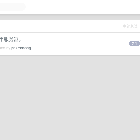
主题总数
年服务器，
21
lied by
pakechong