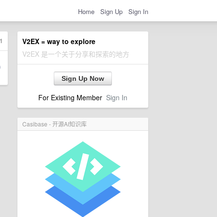
Home
Sign Up
Sign In
1
V2EX = way to explore
V2EX 是一个关于分享和探索的地方
Sign Up Now
For Existing Member
Sign In
Casibase - 开源AI知识库