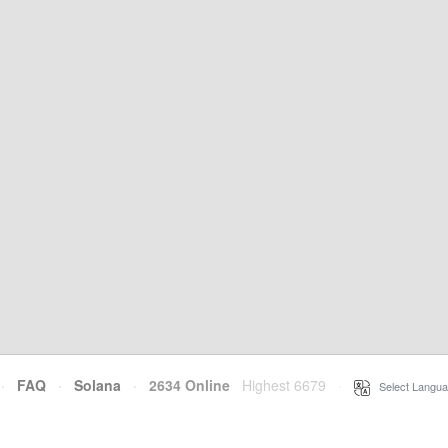
·
FAQ
·
Solana
·
2634 Online
Highest 6679
·
Select Langua