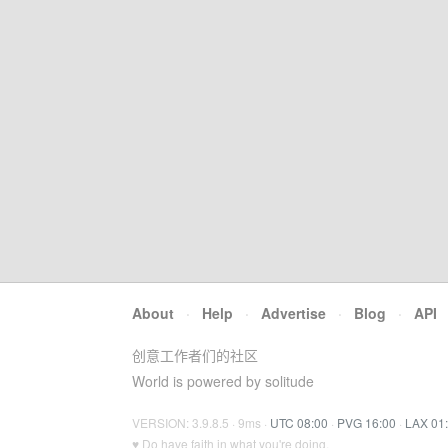
About
·
Help
·
Advertise
·
Blog
·
API
创意工作者们的社区
World is powered by solitude
VERSION: 3.9.8.5 · 9ms ·
UTC 08:00
·
PVG 16:00
·
LAX 01
♥ Do have faith in what you're doing.