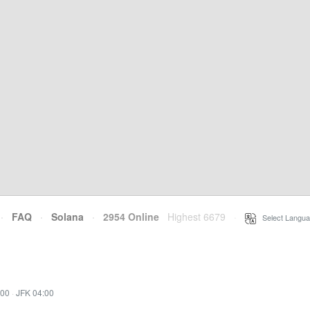
·
FAQ
·
Solana
·
2954 Online
Highest 6679
·
Select Langua
:00
·
JFK 04:00