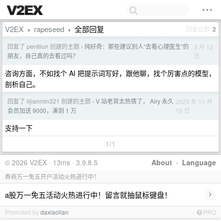
V2EX
rapeseed
全部回复
回复总数
2
›
›
回复了 pentilun 创建的主题
纯好奇：那些建议别人“去看心理医生”的
3 月 12
›
日
朋友，自己真的去看过吗？
咨询方面，不如找个 AI 把提示词写好，跟他聊，找个厉害点的模型，
剖析自己。
回复了 lijianmin321 创建的主题
V 站老哥太热情了， Airy 永久
2023 年 11 月
›
15 日
会员加送 9000，凑到 1 万
支持一下
1/1
© 2026 V2EX · 13ms · 3.9.8.5
About
·
Language
券商万一免五开户活动火热进行中！
›
a股万一免五活动火热进行中！留言就抽鼠标键盘！
Promoted by
daxiaolian
PRO