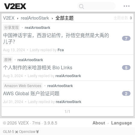
V2EX
realArtooStark
全部主题
主题总数
3
›
›
分享发现
•
realArtooStark
中国神话宇宙，西游记前传，孙悟空竟然是大禹的
7
儿子？
Aug 13, 2024 • Lastly replied by
Fca
原神
•
realArtooStark
个人制作的米哈游相关 Bio Links
5
Aug 3, 2024 • Lastly replied by
realArtooStark
Amazon Web Services
•
realArtooStark
AWS Global 账户验证问题
2
Jul 31, 2024 • Lastly replied by
realArtooStark
1/1
© 2026 V2EX · 7ms · 3.9.8.5
About
·
Language
GLM-5 ✖️ Openclaw🦞