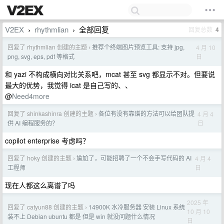
V2EX
rhythmlian
全部回复
回复总数
4
›
›
回复了 rhythmlian 创建的主题
推荐个终端图片预览工具: 支持 jpg,
4 月 10
›
日
png, svg, eps, pdf 等格式
和 yazi 不构成横向对比关系吧，mcat 甚至 svg 都显示不对。但要说
最大的优势，我觉得 icat 是自己写的、、
@
Need4more
回复了 shinkashinra 创建的主题
各位有没有靠谱的方法可以给团队提
4 月 4
›
日
供 AI 编程服务的？
copilot enterprise 考虑吗？
回复了 hoky 创建的主题
尴尬了，可能招聘了一个不会手写代码的 AI
4 月 4
›
日
工程师
现在人都这么离谱了吗
2025 年
回复了 catyun88 创建的主题
14900K 水冷服务器 安装 Linux 系统
›
10 月 10
装不上 Debian ubuntu 都是 但是 win 就没问题什么情况
日