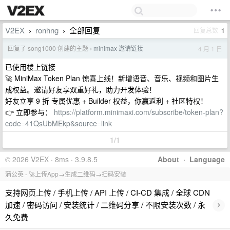
V2EX
ronhng
全部回复
回复总数
1
›
›
回复了 song1000 创建的主题
minimax 邀请链接
4 月 1 日
›
已使用楼上链接
🚀 MiniMax Token Plan 惊喜上线！新增语音、音乐、视频和图片生
成权益。邀请好友享双重好礼，助力开发体验！
好友立享 9 折 专属优惠 + Builder 权益，你赢返利 + 社区特权！
👉 立即参与：
https://platform.minimaxi.com/subscribe/token-plan?
code=41QsUbMEkp&source=link
1/1
© 2026 V2EX · 8ms · 3.9.8.5
About
·
Language
蒲公英 - 🚀上传App→生成二维码→扫码安装
支持网页上传 / 手机上传 / API 上传 / CI-CD 集成 / 全球 CDN
›
加速 / 密码访问 / 安装统计 / 二维码分享 / 不限安装次数 / 永
久免费