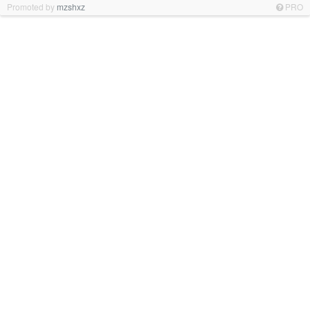
Promoted by
mzshxz
PRO