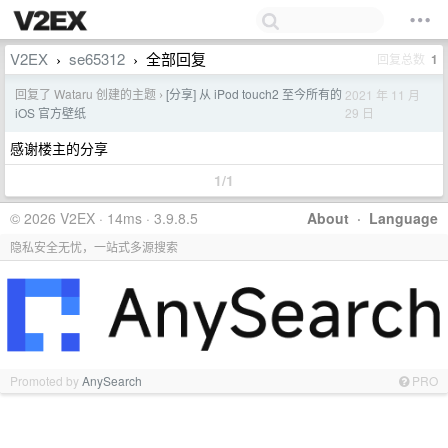
V2EX
se65312
全部回复
回复总数
1
›
›
回复了 Wataru 创建的主题
[分享] 从 iPod touch2 至今所有的
2021 年 11 月
›
29 日
iOS 官方壁纸
感谢楼主的分享
1/1
© 2026 V2EX · 14ms · 3.9.8.5
About
·
Language
隐私安全无忧，一站式多源搜索
Promoted by
AnySearch
PRO