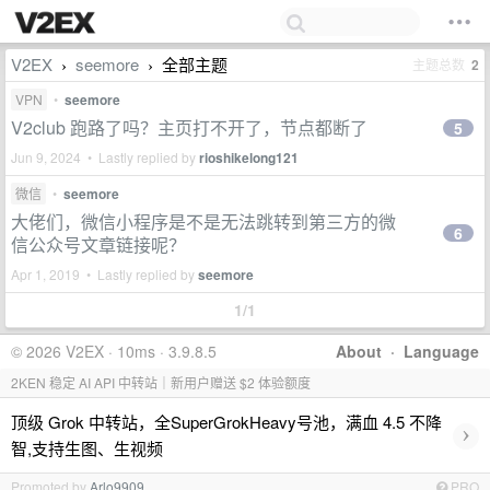
V2EX
seemore
全部主题
主题总数
2
›
›
VPN
•
seemore
V2club 跑路了吗？主页打不开了，节点都断了
5
Jun 9, 2024 • Lastly replied by
rioshikelong121
微信
•
seemore
大佬们，微信小程序是不是无法跳转到第三方的微
6
信公众号文章链接呢？
Apr 1, 2019 • Lastly replied by
seemore
1/1
© 2026 V2EX · 10ms · 3.9.8.5
About
·
Language
2KEN 稳定 AI API 中转站｜新用户赠送 $2 体验额度
顶级 Grok 中转站，全SuperGrokHeavy号池，满血 4.5 不降
›
智,支持生图、生视频
Promoted by
Arlo9909
PRO