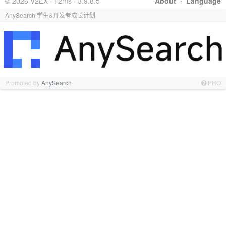
© 2026 V2EX · 12ms · 3.9.8.5
About
·
Language
AnySearch 学生&开发者成长计划
Promoted by
AnySearch
PRO