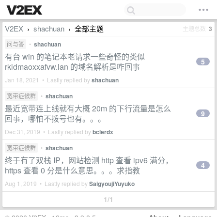
V2EX
shachuan
全部主题
主题总数
3
›
›
问与答
•
shachuan
有台 win 的笔记本老请求一些奇怪的类似
5
rkldmaoxxafvw.lan 的域名解析是咋回事
Jan 18, 2021 • Lastly replied by
shachuan
宽带症候群
•
shachuan
最近宽带连上线就有大概 20m 的下行流量是怎么
9
回事，哪怕不拨号也有。。。
Dec 31, 2019 • Lastly replied by
bclerdx
宽带症候群
•
shachuan
终于有了双栈 IP，网站检测 http 查看 ipv6 满分，
4
https 查看 0 分是什么意思。。。求指教
Aug 1, 2019 • Lastly replied by
SaigyoujiYuyuko
1/1