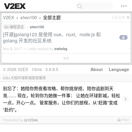
V2EX
shen100
全部主题
主题总数
1
›
›
Go 编程语言
•
shen100
[开源]golang123 是使用 vue、nuxt、node.js 和
8
golang 开发的社区系统
Nov 8, 2017 • Lastly replied by
xwhxbg
1/1
© 2026 V2EX · 10ms · 3.9.8.5
About
·
Language
USJ 大阪环球影城管家服务
别忘了：她陪你熬夜看攻略、帮你挑穿搭、陪你追剧到天
亮…… 现在，轮到你为她做一件事： 让她在环球影城，轻松
›
一点，开心一点。 管家服务，让你们的旅程，从“赶路”变成
“赴约”。
Promoted by
zx123ok
PRO