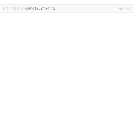
Promoted by
xjiang1982154112
PRO