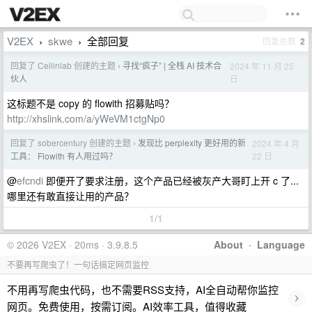
V2EX
skwe
全部回复
回复总数
2
›
›
回复了 Cellinlab 创建的主题
寻找“疯子” | 全栈 AI 技术合
2024 年 11 月 25
›
日
伙人
这标题不是 copy 的 flowith 招募贴吗？
http://xhslink.com/a/yWeVM1ctgNp0
回复了 sobercentury 创建的主题
发现比 perplexity 更好用的新
2024 年 4 月
›
22 日
工具： Flowith 有人用过吗？
@
efcndi
即便开了要求注册，这个产品已经被灰产大哥盯上开 c 了...
哪里还有敢直接让用的产品？
1/1
© 2026 V2EX · 20ms · 3.9.8.5
About
·
Language
不要再写爬虫了！一句话搞定网页监控
不用再写爬虫代码，也不需要RSS支持，AI全自动帮你监控
›
网页。免费使用，按需订阅。AI效率工具，值得收藏