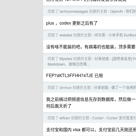
回复了
lanhoomessages
创建的主题
OpenAI
你们的 
›
›
plus ，codex 更新之后有了
回复了
wakaka
创建的主题
问与答
小米手机 Surf
›
›
没有啥不能装的吧，有病毒的也能装，顶多需要
回复了
Mysdes
创建的主题
分享创造
[送终身会员] 
›
›
Markdown、放假日历等...
FEP74KTL3FFHH74TJE 已用
回复了
xinniun
创建的主题
分享创造
做了一个自用的
›
›
我之前搞过把频道信息先存到数据库，然后做一个
何后面夭折了
回复了
witcan
创建的主题
Cursor
Cursor 支付宝
›
›
支付宝和国内 visa 都可以，支付宝前几天刚还