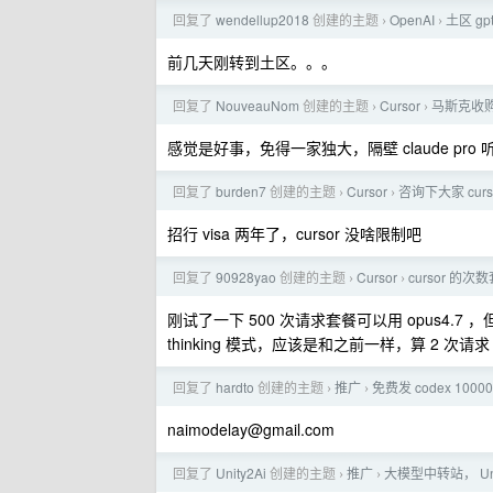
回复了
wendellup2018
创建的主题
OpenAI
土区 g
›
›
前几天刚转到土区。。。
回复了
NouveauNom
创建的主题
Cursor
马斯克收购了
›
›
感觉是好事，免得一家独大，隔壁 claude pro 听说
回复了
burden7
创建的主题
Cursor
咨询下大家 cur
›
›
招行 visa 两年了，cursor 没啥限制吧
回复了
90928yao
创建的主题
Cursor
cursor 
›
›
刚试了一下 500 次请求套餐可以用 opus4.7 ，但
thinking 模式，应该是和之前一样，算 2 次请求
回复了
hardto
创建的主题
推广
免费发 codex 1000
›
›
naimodelay@gmail.com
回复了
Unity2Ai
创建的主题
推广
大模型中转站， Un
›
›