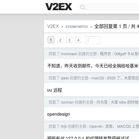
V2EX
snownemo
全部回复第 1 页 / 共 
›
›
1
2
3
4
回复了
momowei
创建的主题
程序员
Giffgaff
›
›
不知道，昨天收到邮件，今天已经全捐给哈基米
回复了
qwei
创建的主题
macOS
2026 了，大家现
›
›
uu 远程
回复了
ronman
创建的主题
问与答
大家 vibe 的时
›
›
opendesign
回复了
ihjk
创建的主题
OpenAI
求救， MACOS 上登录
›
›
把所有对 127.0.0.1 的代理转发暂停掉试试