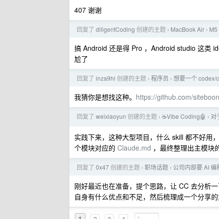
407 谢谢
回复了
diligentCoding
创建的主题
MacBook Air
M5
›
›
搞 Android 还是得 Pro ，Android stu
尬了
回复了
inza9hi
创建的主题
程序员
想要一个 codex/cl
›
›
我猜你是想找这种。
https://github.com/siteboo
回复了
weixiaoyun
创建的主题
☕Vibe Coding🤖
对
›
›
实践下来，这种大型项目，什么 skill 都不好用
个模块对应的
Claude.md
，最终整理出主模块
回复了
0x47
创建的主题
职场话题
公司内部要 AI
›
›
刚好最近也在准备，提个思路，让 CC 去分析一
自身有什么优点和不足，然后梳理成一个分享的
1
2
3
4