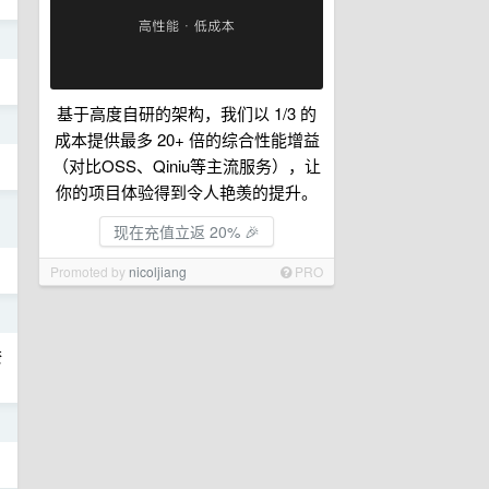
日
基于高度自研的架构，我们以 1/3 的
日
成本提供最多 20+ 倍的综合性能增益
（对比OSS、Qiniu等主流服务），让
你的项目体验得到令人艳羡的提升。
日
现在充值立返 20% 🎉
Promoted by
nicoljiang
PRO
日
奈
日