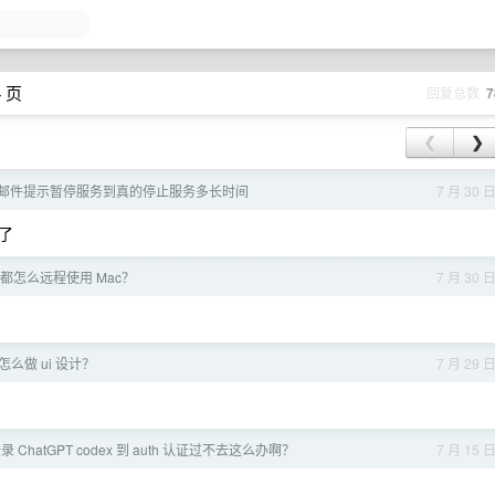
4 页
回复总数
7
❮
❯
 卡从发邮件提示暂停服务到真的停止服务多长时间
7 月 30 
了
在都怎么远程使用 Mac？
7 月 30 
候怎么做 ui 设计？
7 月 29 
 ChatGPT codex 到 auth 认证过不去这么办啊？
7 月 15 