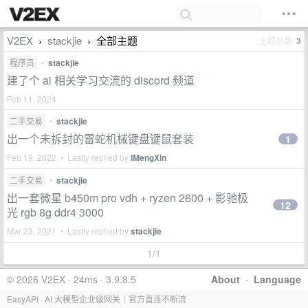
V2EX
stackjie
全部主题
主题总数
3
›
›
程序员
•
stackjie
建了个 ai 相关学习交流的 discord 频道
Feb 11, 2024
二手交易
•
stackjie
出一个未拆封的雷蛇机械键盘键鼠套装
1
Feb 19, 2022 • Lastly replied by
IMengXin
二手交易
•
stackjie
出一套微星 b450m pro vdh + ryzen 2600 + 影驰极
12
光 rgb 8g ddr4 3000
Mar 23, 2021 • Lastly replied by
stackjie
1/1
© 2026 V2EX · 24ms · 3.9.8.5
About
·
Language
EasyAPI · AI 大模型企业级网关｜官方直连不断流