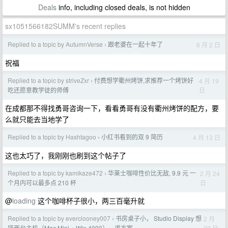
Deals
info, including closed deals, is not hidden
sx1051566182SUMM's recent replies
Replied to a topic by AutumnVerse
跟老婆在一起十年了
6 月 2 日
›
祝福
Replied to a topic by striveZxr
付费想学衢州烤饼,求推荐一个烤饼好
4 月 19
›
日
吃还愿意教学徒的师傅
在成都那不得找勇哥咨询一下，看看勇哥有没有衢州烤饼的配方，要
么就只能去当地学了
Replied to a topic by Hashtagoo
小红书看到的双 9 简历
4 月 13 日
›
这也太巧了，我刚刚也刷到这个帖子了
Replied to a topic by kamikaze472
华莱士咖啡性价比无敌, 9.9 元 一
2 月 24
›
日
个月内可以最多点 210 杯
@
loading
这个咖啡杯子很小，两三百毫升就
Replied to a topic by everclooney007
书房桌子小， Studio Display 想
2 月
›
20 日
接两台主机（Mac Mini + Win 4090），求方案