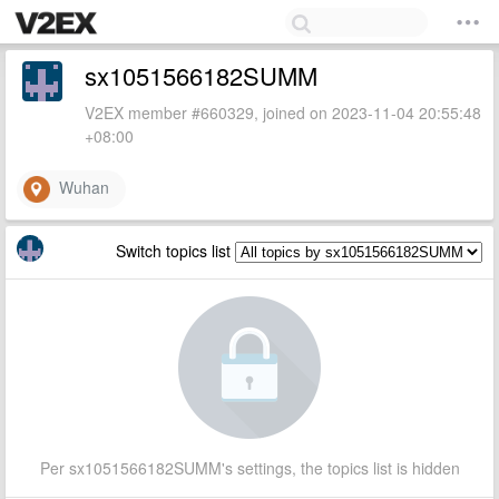
sx1051566182SUMM
V2EX member #660329, joined on 2023-11-04 20:55:48
+08:00
Wuhan
Switch topics list
Per sx1051566182SUMM's settings, the topics list is hidden