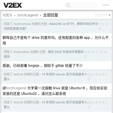
V2EX
torchLegend
全部回复
回复总数
4
›
›
回复了 Autonomous 创建的主题
WebDAV vs SFTP，群晖外网文件访
2 月 16
›
日
问到底谁更合理？
群晖自己不是有个 drive 的套件吗，还有配套的各种 app ，为什么不
用
回复了 DejavuMoe 创建的主题
我的 2025 年度自托管服务
2025 年 12 月 18
›
日
报告
感谢，已经部署 forgejo ，相较于 gitlab 轻量了不少
回复了 fedoral 创建的主题
15 年前的 ubuntu 官方安装盘有人
2025 年 8 月 6
›
日
要么
@
torchLegend
大学第一次接触 linux 就是 Ubuntu18 ，现在给实验
室装的还是 Ubuntu22 ，请问怎么联系呢
回复了 fedoral 创建的主题
15 年前的 ubuntu 官方安装盘有人
2025 年 8 月 5
›
日
要么