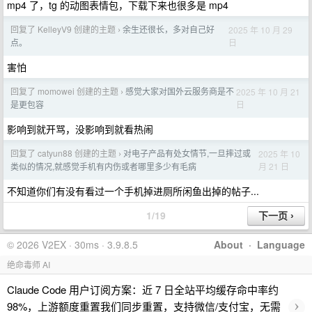
mp4 了，tg 的动图表情包，下载下来也很多是 mp4
回复了 KelleyV9 创建的主题
余生还很长，多对自己好
2025 年 10 月 29
›
日
点。
害怕
回复了 momowei 创建的主题
感觉大家对国外云服务商是不
2025 年 10 月 21
›
日
是更包容
影响到就开骂，没影响到就看热闹
回复了 catyun88 创建的主题
对电子产品有处女情节,一旦摔过或
2025 年 10
›
月 21 日
类似的情况,就感觉手机有内伤或者哪里多少有毛病
不知道你们有没有看过一个手机掉进厕所闲鱼出掉的帖子...
1/19
© 2026 V2EX · 30ms · 3.9.8.5
About
·
Language
绝命毒师 AI
Claude Code 用户订阅方案：近 7 日全站平均缓存命中率约
›
98%，上游额度重置我们同步重置，支持微信/支付宝，无需