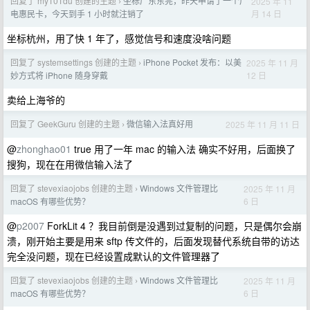
回复了 my101du 创建的主题
坐标广东东莞，昨天申请了一个广
2025 年 11
›
月 14 日
电惠民卡，今天到手 1 小时就注销了
坐标杭州，用了快 1 年了，感觉信号和速度没啥问题
回复了 systemsettings 创建的主题
iPhone Pocket 发布：以美
2025 年 11 月
›
12 日
妙方式将 iPhone 随身穿戴
卖给上海爷的
回复了 GeekGuru 创建的主题
微信输入法真好用
2025 年 11 月 11 日
›
@
zhonghao01
true 用了一年 mac 的输入法 确实不好用，后面换了
搜狗，现在在用微信输入法了
回复了 stevexiaojobs 创建的主题
Windows 文件管理比
2025 年 11 月
›
6 日
macOS 有哪些优势？
@
p2007
ForkLit 4 ？我目前倒是没遇到过复制的问题，只是偶尔会崩
溃，刚开始主要是用来 sftp 传文件的，后面发现替代系统自带的访达
完全没问题，现在已经设置成默认的文件管理器了
回复了 stevexiaojobs 创建的主题
Windows 文件管理比
2025 年 11 月
›
6 日
macOS 有哪些优势？