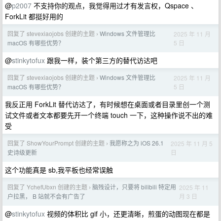
@
p2007
不支持你的观点，我觉得用过才有发言权，Qspace 、
ForkLit 都挺好用的
回复了 stevexiaojobs 创建的主题
Windows 文件管理比
2025 年 11 月
›
5 日
macOS 有哪些优势？
@
stinkytofux
跟我一样，装个第三方的替代访达吧
回复了 stevexiaojobs 创建的主题
Windows 文件管理比
2025 年 11 月
›
5 日
macOS 有哪些优势？
我反正用 ForkLit 替代访达了，有时候想在桌面或者目录里创一个测
试文件或者文本都要先开一个终端 touch 一下，这种操作说不出的难
受
回复了 ShowYourPrompt 创建的主题
我愿称之为 iOS 26.1
2025 年 11 月 5
›
日
史诗级更新
这个功能真是 sb,我平板也经常误触
回复了 YchefUbxn 创建的主题
脑残设计，只要将 bilibili 特定用
2025 年 11
›
月 3 日
户拉黑， B 站就不会有广告了
@
stinkytofux
视频的体积比 gif 小，还更清晰，煎蛋的动图现在都是