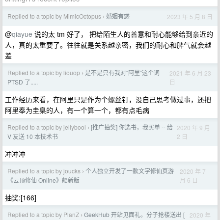
Replied to a topic by MimicOctopus
婚姻有惑
2023 年 5 月 8 日
›
@
qiayue
说的太 tm 好了， 把给陌生人的善意和耐心能够给到亲近的
人，真的太重要了。往往就是关系越亲密，我们的耐心和脾气就会越
差
Replied to a topic by liouop
是不是只有我对“阿里”这个词
2021 年 6 月 23
›
日
PTSD 了.....
工作经历来看，在阿里只是作为个螺丝钉，没自己思考做过事，还把
阿里奉为圭臬的人，有一个算一个，都有点毛病
Replied to a topic by jellybool
[推广抽奖] 你选书，我买单 -- 给
2020 年 9 月
›
2 日
V 友送 10 本技术书
冲冲冲
Replied to a topic by joucks
个人独立开发了一款文字修仙页游
2020 年 7
›
月 6 日
《云顶修仙 Online》船新版
抽奖:[166]
Replied to a topic by PlanZ
GeekHub 开站见面礼。分子抢楼送出 [
2020 年
›