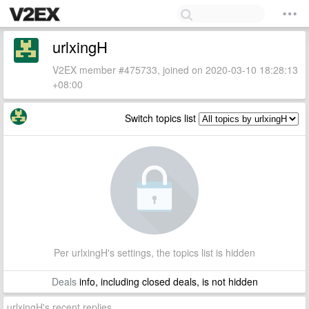
urlxingH
V2EX member #475733, joined on 2020-03-10 18:28:13
+08:00
Switch topics list
Per urlxingH's settings, the topics list is hidden
Deals
info, including closed deals, is not hidden
urlxingH's recent replies