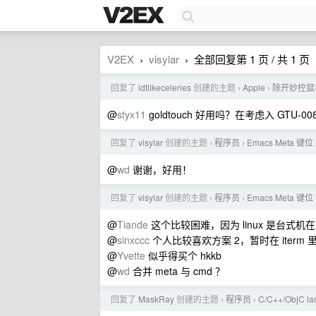
V2EX
visylar
全部回复第 1 页 / 共 1 页
›
›
回复了
idtlikeceleries
创建的主题
Apple
除开妙控鼠标
›
›
@
styx11
goldtouch 好用吗？在考虑入 GTU-008
回复了
visylar
创建的主题
程序员
Emacs Meta 键位
›
›
@
wd
谢谢，好用！
回复了
visylar
创建的主题
程序员
Emacs Meta 键位
›
›
@
Tiande
这个比较困难，因为 linux 是台式机
@
sinxccc
个人比较喜欢方案 2，暂时在 iterm 里面
@
Yvette
似乎得买个 hkkb
@
wd
合并 meta 与 cmd ？
回复了
MaskRay
创建的主题
程序员
C/C++/ObjC la
›
›