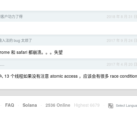
槽客户功力了得
2018 年 8 月 31 
2 输入法的 bug 太烦了
2017 年 9 月 24 
e 和 safari 都崩溃。。。失望
...
2017 年 4 月 20 
le 传入 13 个线程如果没有注意 atomic access ，应该会有很多 race conditio
·
FAQ
·
Solana
·
2536 Online
Highest 6679
·
Select Langua