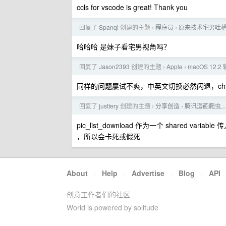
ccls for vscode is great! Thank you
回复了
Spanqi
创建的主题
程序员
原来技术宅男吐
›
›
哈哈哈 是妹子看宅男视角吗？
回复了
Jason2393
创建的主题
Apple
macOS 12.
›
›
同样的问题屡试不爽，中英文切换必然闪退，chrom
回复了
justtery
创建的主题
分享创造
腾讯漫画爬虫.....
›
›
pic_list_download 作为一个 shared variab
，所以会卡死或假死
About
·
Help
·
Advertise
·
Blog
·
API
创意工作者们的社区
World is powered by solitude