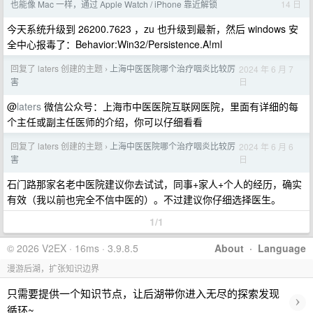
14 日
也能像 Mac 一样，通过 Apple Watch / iPhone 靠近解锁
今天系统升级到 26200.7623 ，zu 也升级到最新，然后 windows 安
全中心报毒了：Behavior:Win32/Persistence.A!ml
回复了 laters 创建的主题
上海中医医院哪个治疗咽炎比较厉
2024 年 6 月 7
›
日
害
@
laters
微信公众号：上海市中医医院互联网医院，里面有详细的每
个主任或副主任医师的介绍，你可以仔细看看
回复了 laters 创建的主题
上海中医医院哪个治疗咽炎比较厉
2024 年 6 月 6
›
日
害
石门路那家名老中医院建议你去试试，同事+家人+个人的经历，确实
有效（我以前也完全不信中医的）。不过建议你仔细选择医生。
1/1
© 2026 V2EX · 16ms · 3.9.8.5
About
·
Language
漫游后湖，扩张知识边界
只需要提供一个知识节点，让后湖带你进入无尽的探索发现
›
循环~