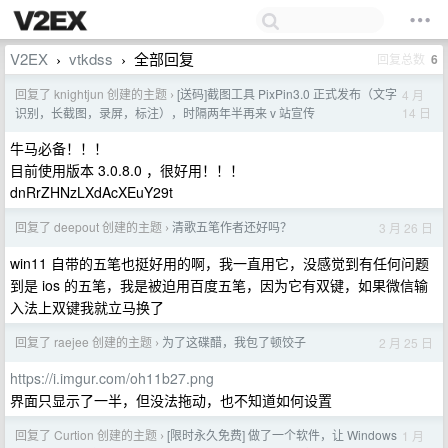
V2EX
vtkdss
全部回复
回复总数
6
›
›
回复了 knightjun 创建的主题
[送码]截图工具 PixPin3.0 正式发布（文字
4 月
›
14 日
识别，长截图，录屏，标注），时隔两年半再来 v 站宣传
牛马必备！！！
目前使用版本 3.0.8.0 ，很好用！！！
dnRrZHNzLXdAcXEuY29t
回复了 deepout 创建的主题
清歌五笔作者还好吗？
3 月 26 日
›
win11 自带的五笔也挺好用的啊，我一直用它，没感觉到有任何问题
到是 ios 的五笔，我是被迫用百度五笔，因为它有双键，如果微信输
入法上双键我就立马换了
回复了 raejee 创建的主题
为了这碟醋，我包了顿饺子
2 月 25 日
›
https://i.imgur.com/oh11b27.png
界面只显示了一半，但没法拖动，也不知道如何设置
回复了 Curtion 创建的主题
[限时永久免费] 做了一个软件，让 Windows
1 月
›