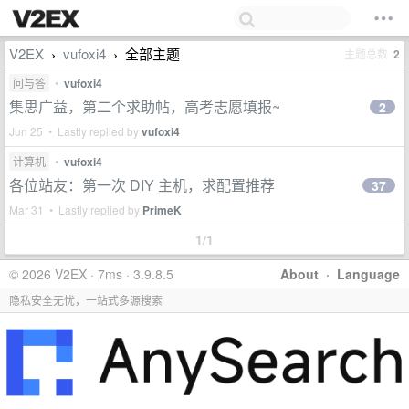
V2EX
vufoxi4
全部主题
主题总数
2
›
›
问与答
•
vufoxi4
集思广益，第二个求助帖，高考志愿填报~
2
Jun 25 • Lastly replied by
vufoxi4
计算机
•
vufoxi4
各位站友：第一次 DIY 主机，求配置推荐
37
Mar 31 • Lastly replied by
PrimeK
1/1
© 2026 V2EX · 7ms · 3.9.8.5
About
·
Language
隐私安全无忧，一站式多源搜索