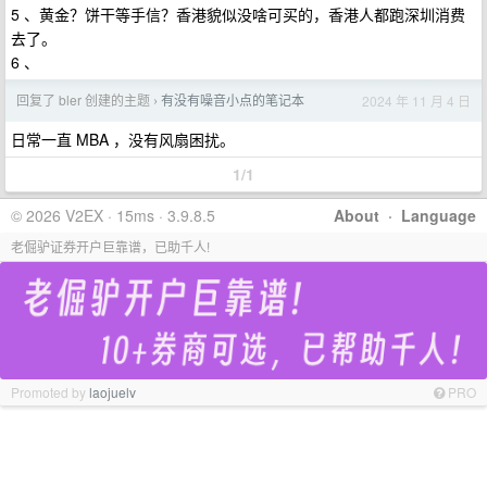
5 、黄金？饼干等手信？香港貌似没啥可买的，香港人都跑深圳消费
去了。
6 、
回复了 bler 创建的主题
有没有噪音小点的笔记本
2024 年 11 月 4 日
›
日常一直 MBA ，没有风扇困扰。
1/1
© 2026 V2EX · 15ms · 3.9.8.5
About
·
Language
老倔驴证券开户巨靠谱，已助千人!
Promoted by
laojuelv
PRO