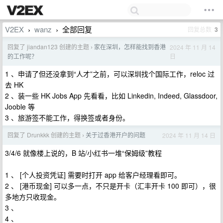
V2EX
wanz
全部回复
回复总数
3
›
›
回复了 jiandan123 创建的主题
家在深圳，怎样能找到香港
2024 年 11 月 14
›
日
的工作呢？
1 、申请了但还没拿到“人才”之前，可以深圳找个国际工作，reloc 过
去 HK
2 、装一些 HK Jobs App 先看看，比如 Linkedin, Indeed, Glassdoor,
Jooble 等
3 、旅游签不能工作，得换签或者身份。
回复了 Drunkkk 创建的主题
关于过香港开户的问题
2024 年 11 月 14 日
›
3/4/6 就像楼上说的，B 站/小红书一堆“保姆级”教程
1 、 [个人投资凭证] 需要时打开 app 给客户经理看即可。
2 、 [港币现金] 可以多一点，不只是开卡（汇丰开卡 100 即可），很
多地方只收现金。
3 、
4 、