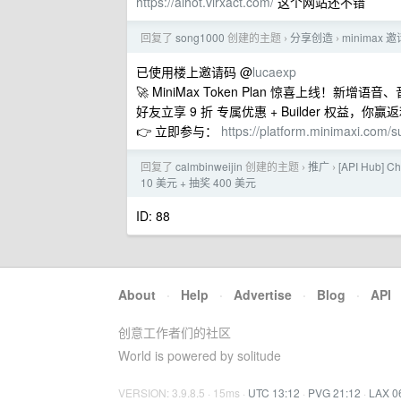
https://aihot.virxact.com/
这个网站还不错
回复了
song1000
创建的主题
分享创造
minimax 
›
›
已使用楼上邀请码 @
lucaexp
🚀 MiniMax Token Plan 惊喜上
好友立享 9 折 专属优惠 + Builder 权益，你赢
👉 立即参与：
https://platform.minimaxi.com
回复了
calmbinweijin
创建的主题
推广
[API Hub] 
›
›
10 美元 + 抽奖 400 美元
ID: 88
About
·
Help
·
Advertise
·
Blog
·
API
创意工作者们的社区
World is powered by solitude
VERSION: 3.9.8.5 · 15ms ·
UTC 13:12
·
PVG 21:12
·
LAX 0