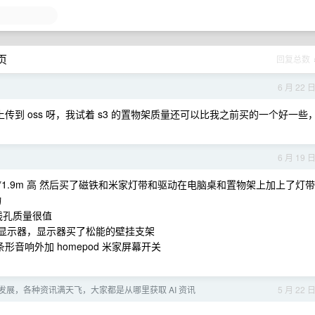
 页
回复总数
6 月 22 
到 oss 呀，我试着 s3 的置物架质量还可以比我之前买的一个好一些
6 月 19 
1.64*1.9m 高 然后买了磁铁和米家灯带和驱动在电脑桌和置物架上加上了灯带
物
出线孔质量很值
航 m8 显示器，显示器买了松能的壁挂支架
 花再条形音响外加 homepod 米家屏幕开关
蓬勃发展，各种资讯满天飞，大家都是从哪里获取 AI 资讯
5 月 22 