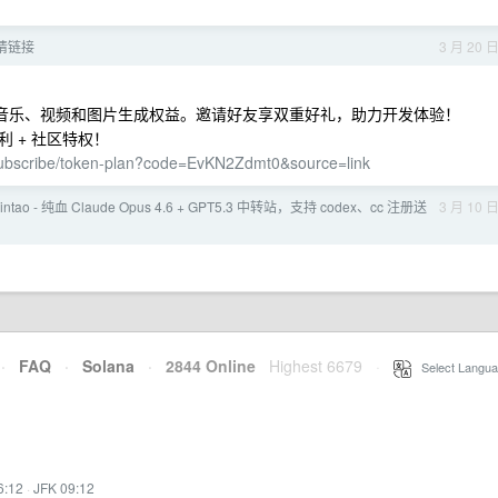
邀请链接
3 月 20 
线！新增语音、音乐、视频和图片生成权益。邀请好友享双重好礼，助力开发体验！
返利 + 社区特权！
/subscribe/token-plan?code=EvKN2Zdmt0&source=link
Chintao - 纯血 Claude Opus 4.6 + GPT5.3 中转站，支持 codex、cc 注册送
3 月 10 
·
FAQ
·
Solana
·
2844 Online
Highest 6679
·
Select Langua
6:12
·
JFK 09:12