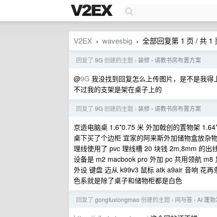
V2EX
wavesbig
全部回复第 1 页 / 共 1
›
›
回复了
9G
创建的主题
装修
请教书房布置方案
›
›
@
9G
我没找到回复怎么上传图片，是不是我得上传
不过我的支架是架在桌子上的
回复了
9G
创建的主题
装修
请教书房布置方案
›
›
京造电脑桌 1.6*0.75 米 外加戟创的置物架 
桌下买了个边柜 宜家的阿来斯外加储物盒放杂
理线使用了 pvc 理线槽 20 块钱 2m,8mm 的
设备是 m2 macbook pro 外加 pc 共用领
外设 键盘 迈从 k99v3 鼠标 atk a9air 音响
色系就是除了桌子和储物柜都是白色
回复了
gongfuxiongmao
创建的主题
问与答
AI 
›
›