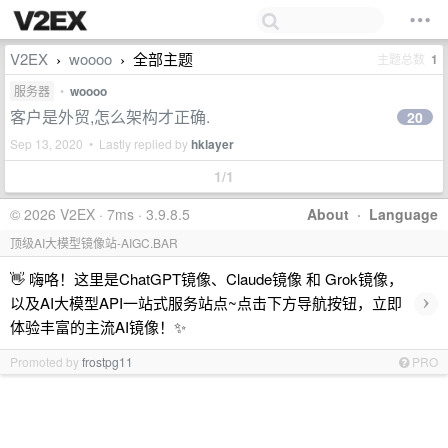
V2EX
woooo
全部主题
主题总数
1
›
›
服务器
•
woooo
客户是外贸,怎么架构才正确.
20
Sep 13, 2020 • Lastly replied by
hklayer
1/1
© 2026 V2EX · 7ms · 3.9.8.5
About
·
Language
顶级AI大模型镜像站-AIGC.BAR
👋 嗨咯！这里是ChatGPT镜像、Claude镜像 和 Grok镜像，
›
以及AI大模型API一站式服务站点~点击下方导航按钮，立即
体验丰富的主流AI镜像！✨
Promoted by
frostpg11
PRO