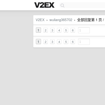
V2EX
wuliang365702
全部回复第 1 页 / 
›
›
1
2
3
4
5
6
1
2
3
4
5
6