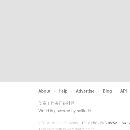
About
·
Help
·
Advertise
·
Blog
·
API
创意工作者们的社区
World is powered by solitude
VERSION: 3.9.8.5 · 22ms ·
UTC 21:52
·
PVG 05:52
·
LAX 1
♥ Do have faith in what you're doing.