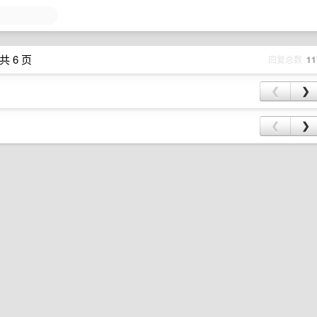
共 6 页
回复总数
11
❮
❯
❮
❯