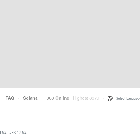
·
FAQ
·
Solana
·
863 Online
Highest 6679
·
Select Languag
4:52
·
JFK 17:52