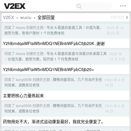
V2EX
wuxiu
全部回复
回复总数
5
›
›
回复了 heora 创建的主题
专业 A 股盘后复盘工具｜价值为基、
2025 年 12
›
月 21 日
趋势为策，新用户限时 1 个月免费体验
Y2hlbmdqaWFtaW5nMDQ1NEBnbWFpbC5jb20K ,谢谢
回复了 heora 创建的主题
专业 A 股盘后复盘与深度分析桌面工具
2025 年
›
12 月 9 日
｜价值为基、趋势为策，现开放 1 个月免费体验
Y2hlbmdqaWFtaW5nMDQ1NEBnbWFpbC5jb20=
回复了 suny0508 创建的主题
腰椎间盘突出，几个月治疗无任
2024 年 9 月
›
18 日
何效果，请教各位老铁
主要把核心力量练起来
回复了 suny0508 创建的主题
腰椎间盘突出，几个月治疗无任
2024 年 9 月
›
18 日
何效果，请教各位老铁
药物用处不大，渐进式运动康复最好，我就完全康复了。