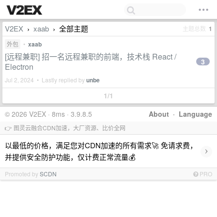
V2EX
xaab
全部主题
主题总数
1
›
›
外包
•
xaab
[远程兼职] 招一名远程兼职的前端，技术栈 React /
3
Electron
Jul 2, 2024 • Lastly replied by
unbe
1/1
© 2026 V2EX · 8ms · 3.9.8.5
About
·
Language
👉 图灵云融合CDN加速，大厂资源、比价全网
以最低的价格，满足您对CDN加速的所有需求🚀 免请求费，
›
并提供安全防护功能，仅计费正常流量💰
Promoted by
SCDN
PRO