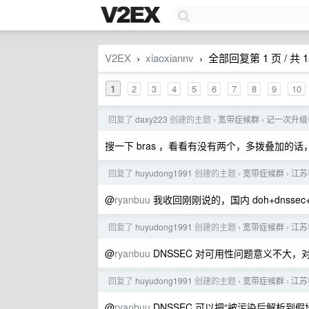
V2EX
xiaoxiannv
全部回复第 1 页 / 共 1
›
›
1
2
3
4
5
6
7
8
9
10
回复了
daxy223
创建的主题
宽带症候群
记一次升级电信
›
›
搜一下 bras ，看看有没有两个，多拨叠加的
回复了
huyudong1991
创建的主题
宽带症候群
江苏
›
›
@
ryanbuu
我收回刚刚说的，国内 doh+dnss
回复了
huyudong1991
创建的主题
宽带症候群
江苏
›
›
@
ryanbuu
DNSSEC 对可用性问题意义不大，
回复了
huyudong1991
创建的主题
宽带症候群
江苏
›
›
@
ryanbuu
DNSSEC 可以把“被污染后解析到