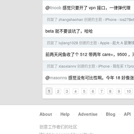
@
itnoob
感觉只要开了 vpn 接口，一律弹代理
回复了
zhangshaohan
创建的主题
iPhone
ios27
›
›
beta 就不要谈坑了，哈哈
回复了
lujiang1028
创建的主题
Apple
趁大 A 是赚
›
›
前两天闲鱼收了个 512 带两年 care+，9500 
回复了
xiaoxiannv
创建的主题
iPhone
现在买 17pr
›
›
@
masonns
感觉没有可比性啊。今年 18 好像
1
2
3
4
5
6
7
8
9
10
About
·
Help
·
Advertise
·
Blog
·
API
创意工作者们的社区