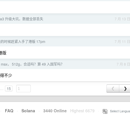
Beta3 升级大坑，数据全部丢失
7 月 13 
钱的时候赶紧入手了港版 17pm
7 月 11 
，港版
o max， 512g，合适吗？算 49 入国军吗？
7 月 8 
涨得不少
...
15
❮
❯
·
FAQ
·
Solana
·
3440 Online
Highest 6679
·
Select Langua