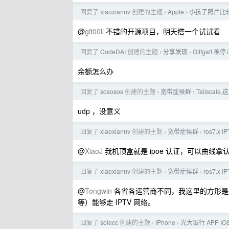
回复了
xiaoxiannv
创建的主题
Apple
小孩子照片比较
›
›
@
git00ll
不错的开源项目，明天搭一个试试看
回复了
CodeDAI
创建的主题
分享发现
Giffgaff 
›
›
余额怎么办
回复了
sososos
创建的主题
宽带症候群
Tailsc
›
›
udp ，没意义
回复了
xiaoxiannv
创建的主题
宽带症候群
ros7.x
›
›
@
XiaoJ
我机顶盒就是 ipoe 认证，可以曲线拿
回复了
xiaoxiannv
创建的主题
宽带症候群
ros7.x
›
›
@
Tongwin
各省各运营商不同，我这里的方形是是为
等）能够走 IPTV 网络。
回复了
solecc
创建的主题
iPhone
光大银行 APP I
›
›