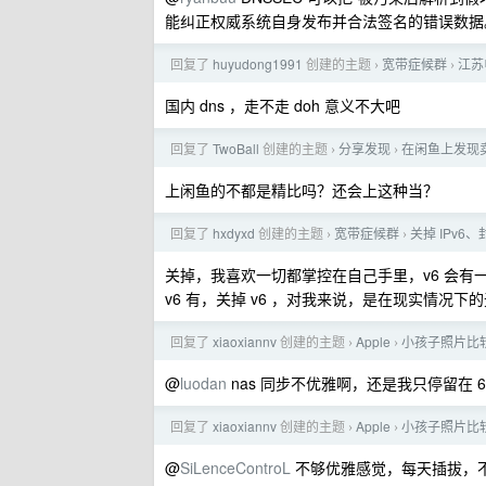
能纠正权威系统自身发布并合法签名的错误数据
回复了
huyudong1991
创建的主题
宽带症候群
江苏
›
›
国内 dns ，走不走 doh 意义不大吧
回复了
TwoBall
创建的主题
分享发现
在闲鱼上发现
›
›
上闲鱼的不都是精比吗？还会上这种当？
回复了
hxdyxd
创建的主题
宽带症候群
关掉 IPv6
›
›
关掉，我喜欢一切都掌控在自己手里，v6 会有一
v6 有，关掉 v6 ，对我来说，是在现实情况下
回复了
xiaoxiannv
创建的主题
Apple
小孩子照片比较
›
›
@
luodan
nas 同步不优雅啊，还是我只停留在 6
回复了
xiaoxiannv
创建的主题
Apple
小孩子照片比较
›
›
@
SiLenceControL
不够优雅感觉，每天插拔，