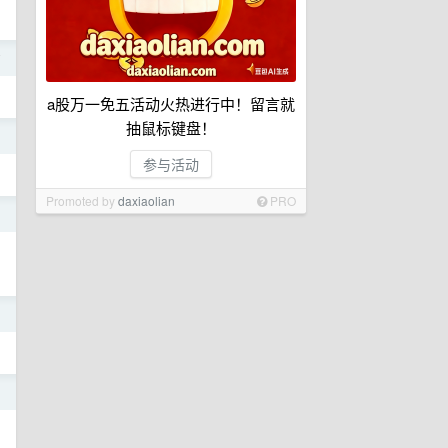
前
a股万一免五活动火热进行中！留言就
抽鼠标键盘！
日
参与活动
Promoted by
daxiaolian
PRO
日
日
日