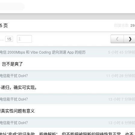
5 页
回复总数
29
...
15
❮
❯
 2000Mbps 和 Vibe Coding 逆向测速 App 的经历
5 小时 45 分钟
话，岂不是爽了
电信能干扰 DoH？
11 小时 28 分钟
ec+递归，确实可实现。
电信能干扰 DoH？
13 小时 7 分钟
对真实性问题有意义
电信能干扰 DoH？
13 小时 8 分钟
假地址”变成“验证失败、拒绝解析”，但不能把被阻断的网络恢复正常，也不