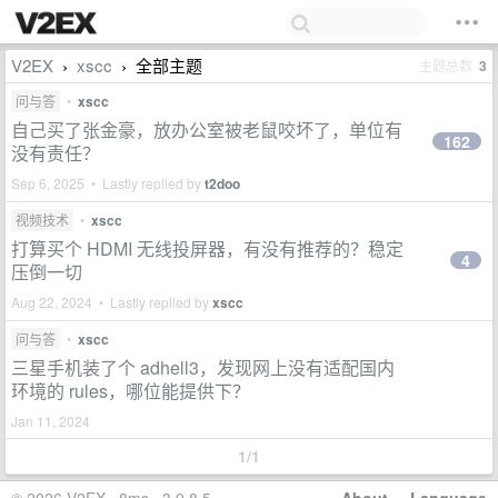
V2EX
xscc
全部主题
主题总数
3
›
›
问与答
•
xscc
自己买了张金豪，放办公室被老鼠咬坏了，单位有
162
没有责任？
Sep 6, 2025 • Lastly replied by
t2doo
视频技术
•
xscc
打算买个 HDMI 无线投屏器，有没有推荐的？稳定
4
压倒一切
Aug 22, 2024 • Lastly replied by
xscc
问与答
•
xscc
三星手机装了个 adhell3，发现网上没有适配国内
环境的 rules，哪位能提供下？
Jan 11, 2024
1/1