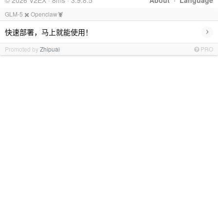
© 2026 V2EX · 8ms · 3.9.8.5
About
·
Language
GLM-5 ✖️ Openclaw🦞
›
快速部署，马上就能使用！
Promoted by
Zhipuai
PRO