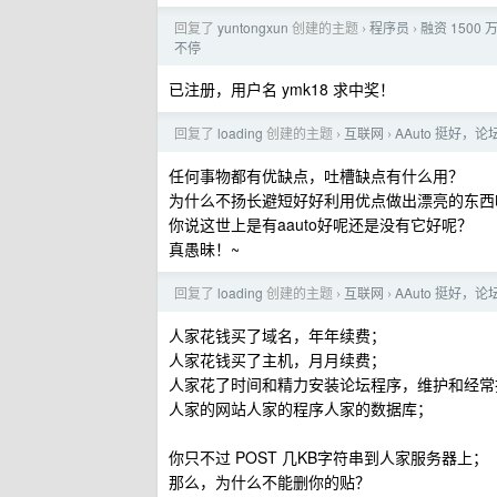
回复了
yuntongxun
创建的主题
程序员
融资 150
›
›
不停
已注册，用户名 ymk18 求中奖！
回复了
loading
创建的主题
互联网
AAuto 挺好，
›
›
任何事物都有优缺点，吐槽缺点有什么用？
为什么不扬长避短好好利用优点做出漂亮的东西
你说这世上是有aauto好呢还是没有它好呢？
真愚昧！~
回复了
loading
创建的主题
互联网
AAuto 挺好，
›
›
人家花钱买了域名，年年续费；
人家花钱买了主机，月月续费；
人家花了时间和精力安装论坛程序，维护和经常
人家的网站人家的程序人家的数据库；
你只不过 POST 几KB字符串到人家服务器上；
那么，为什么不能删你的贴？