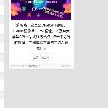
日
👋 嗨咯！这里是ChatGPT镜像、
Claude镜像 和 Grok镜像，以及AI大
模型API一站式服务站点~点击下方导
日
航按钮，立即体验丰富的主流AI镜
像！✨
立即前往🚀
日
Promoted by
frostpg11
PRO
日
日