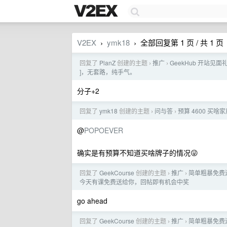
V2EX
ymk18
全部回复第 1 页 / 共 1 页
›
›
回复了
PlanZ
创建的主题
推广
GeekHub 开站见面礼。
›
›
]，无套路，纯手气。
分子+2
回复了
ymk18
创建的主题
问与答
预算 4600 买
›
›
@
POPOEVER
确实是有预算不知道买啥牌子的情况😜
回复了
GeekCourse
创建的主题
推广
简单粗暴免费送
›
›
今天有课免费送给你，回帖即有机会中奖
go ahead
回复了
GeekCourse
创建的主题
推广
简单粗暴免费送
›
›