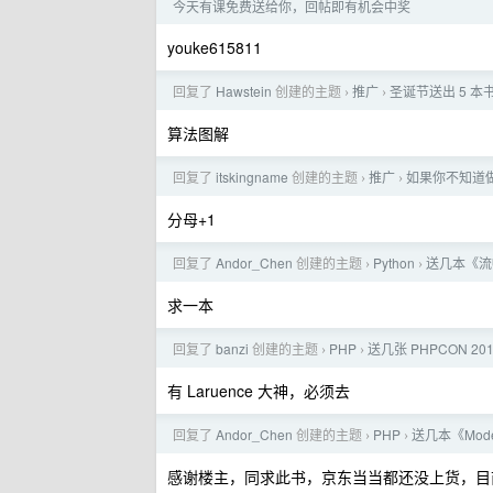
今天有课免费送给你，回帖即有机会中奖
youke615811
回复了
Hawstein
创建的主题
推广
圣诞节送出 5 本书
›
›
算法图解
回复了
itskingname
创建的主题
推广
如果你不知道做
›
›
分母+1
回复了
Andor_Chen
创建的主题
Python
送几本《流畅
›
›
求一本
回复了
banzi
创建的主题
PHP
送几张 PHPCON 20
›
›
有 Laruence 大神，必须去
回复了
Andor_Chen
创建的主题
PHP
送几本《Mod
›
›
感谢楼主，同求此书，京东当当都还没上货，目