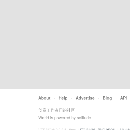
About
·
Help
·
Advertise
·
Blog
·
API
创意工作者们的社区
World is powered by solitude
VERSION: 3.9.8.5 · 8ms ·
UTC 21:36
·
PVG 05:36
·
LAX 14