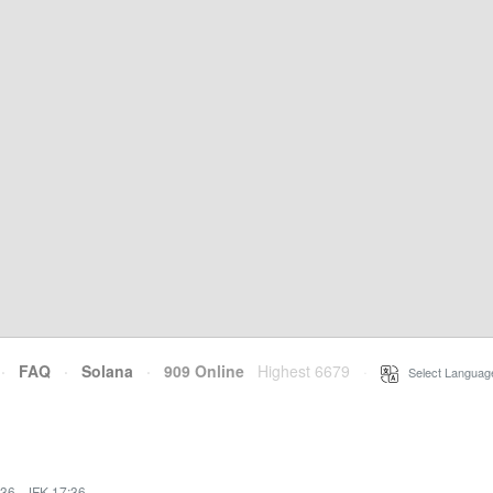
·
FAQ
·
Solana
·
909 Online
Highest 6679
·
Select Languag
:36
·
JFK 17:36