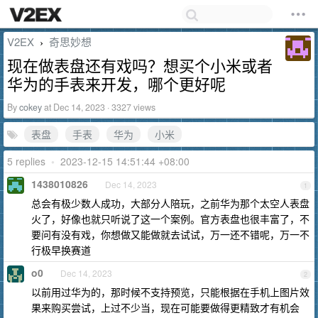
V2EX
奇思妙想
›
现在做表盘还有戏吗？想买个小米或者
华为的手表来开发，哪个更好呢
By
cokey
at Dec 14, 2023 · 3327 views
表盘
手表
华为
小米
5 replies
•
2023-12-15 14:51:44 +08:00
1438010826
Dec 14, 2023
1
总会有极少数人成功，大部分人陪玩，之前华为那个太空人表盘
火了，好像也就只听说了这一个案例。官方表盘也很丰富了，不
要问有没有戏，你想做又能做就去试试，万一还不错呢，万一不
行极早换赛道
o0
Dec 14, 2023
2
以前用过华为的，那时候不支持预览，只能根据在手机上图片效
果来购买尝试，上过不少当，现在可能要做得更精致才有机会