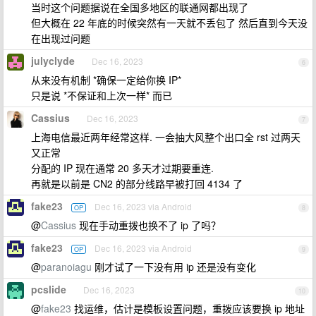
当时这个问题据说在全国多地区的联通网都出现了
但大概在 22 年底的时候突然有一天就不丢包了 然后直到今天没
在出现过问题
julyclyde
Dec 16, 2023
6
从来没有机制 *确保一定给你换 IP*
只是说 *不保证和上次一样* 而已
Cassius
Dec 16, 2023
7
上海电信最近两年经常这样. 一会抽大风整个出口全 rst 过两天
又正常
分配的 IP 现在通常 20 多天才过期要重连.
再就是以前是 CN2 的部分线路早被打回 4134 了
fake23
Dec 16, 2023 via Android
OP
8
@
Cassius
现在手动重拨也换不了 ip 了吗？
fake23
Dec 16, 2023 via Android
OP
9
@
paranoiagu
刚才试了一下没有用 ip 还是没有变化
pcslide
Dec 16, 2023
10
@
fake23
找运维，估计是模板设置问题，重拨应该要换 ip 地址