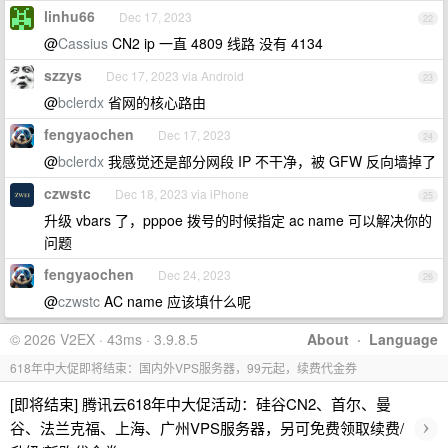
linhu66
Dec 17, 2023
22
@
Cassius
CN2 ip 一直 4809 线路 没有 4134
szzys
Dec 17, 2023 via Android
23
@
bclerdx
省网的核心路由
fengyaochen
Dec 17, 2023
24
@
bclerdx
我感觉还是部分网段 IP 不干净，被 GFW 反向墙掉了
czwstc
Dec 18, 2023 via iPhone
25
升级 vbars 了，pppoe 拨号的时候指定 ac name 可以解决你的
问题
fengyaochen
Dec 24, 2023
26
@
czwstc
AC name 应该填什么呢
© 2026 V2EX · 43ms · 3.9.8.5
About
·
Language
618年中大促即将结束：国内外VPS服务器，99元起，续费代金券
[即将结束] 腾讯云618年中大促活动：硅谷CN2、首尔、曼
›
谷、法兰克福、上海、广州VPS服务器，另可免费领取续费/