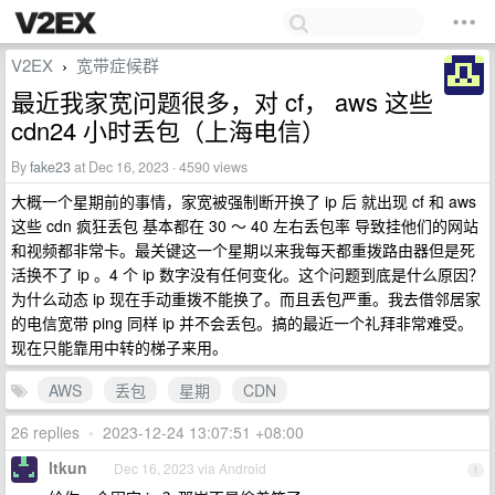
V2EX
宽带症候群
›
最近我家宽问题很多，对 cf， aws 这些
cdn24 小时丢包（上海电信）
By
fake23
at Dec 16, 2023 · 4590 views
大概一个星期前的事情，家宽被强制断开换了 ip 后 就出现 cf 和 aws
这些 cdn 疯狂丢包 基本都在 30 ～ 40 左右丢包率 导致挂他们的网站
和视频都非常卡。最关键这一个星期以来我每天都重拨路由器但是死
活换不了 ip 。4 个 ip 数字没有任何变化。这个问题到底是什么原因？
为什么动态 ip 现在手动重拨不能换了。而且丢包严重。我去借邻居家
的电信宽带 ping 同样 ip 并不会丢包。搞的最近一个礼拜非常难受。
现在只能靠用中转的梯子来用。
AWS
丢包
星期
CDN
26 replies
•
2023-12-24 13:07:51 +08:00
ltkun
Dec 16, 2023 via Android
1