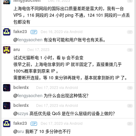
fengyaochen
Dec 16, 2023
16
上海电信不同网段的国际出口质量差距是蛮大的，我有一台
VPS ，116 网段的 24 小时 ping 不通，124 101 网段的一点丢
包都没有
fake23
Dec 16, 2023 via Android
OP
17
@
fengyaochen
有没有可能和用户账号也有关系。
aru
Dec 17, 2023
18
试试光猫断电 1 小时，看 ip 会不会变
很早之前，上海电信拿到的 IP 就半固定了，直接重拨几乎
100%概率拿到原来 IP 。
需要断开连接，等 10 来分钟再拨号，基本就拿到新的 IP 了。
bclerdx
Dec 17, 2023 via Android
19
@
fengyaochen
为什么会出现这种情况？
bclerdx
Dec 17, 2023 via Android
20
@
szzys
高低优先级 QoS 是在什么层级的设备上做的？
fake23
Dec 17, 2023 via Android
OP
21
@
aru
我断了 10 多分钟也不行