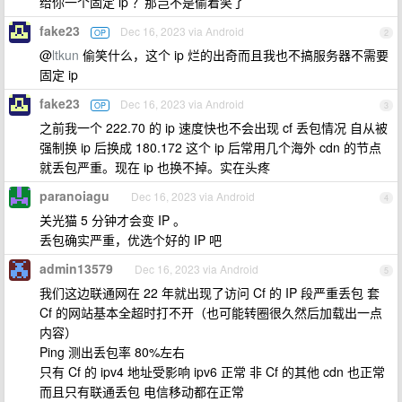
给你一个固定 ip ？那岂不是偷着笑了
fake23
Dec 16, 2023 via Android
OP
2
@
ltkun
偷笑什么，这个 ip 烂的出奇而且我也不搞服务器不需要
固定 ip
fake23
Dec 16, 2023 via Android
OP
3
之前我一个 222.70 的 ip 速度快也不会出现 cf 丢包情况 自从被
强制换 ip 后换成 180.172 这个 ip 后常用几个海外 cdn 的节点
就丢包严重。现在 ip 也换不掉。实在头疼
paranoiagu
Dec 16, 2023 via Android
4
关光猫 5 分钟才会变 IP 。
丢包确实严重，优选个好的 IP 吧
admin13579
Dec 16, 2023 via Android
5
我们这边联通网在 22 年就出现了访问 Cf 的 IP 段严重丢包 套
Cf 的网站基本全超时打不开（也可能转圈很久然后加载出一点
内容）
Ping 测出丢包率 80%左右
只有 Cf 的 ipv4 地址受影响 ipv6 正常 非 Cf 的其他 cdn 也正常
而且只有联通丢包 电信移动都在正常