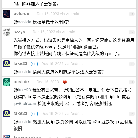
的，除非加入了云宽带。
bclerdx
Dec 16, 2023 via Android
11
@
pcslide
模板是做什么用的？
szzys
Dec 16, 2023 via Android
12
光猫接入方式，出海丢包是定律来的。因为运营商对这类普通用
户做了低优先级 qos ，只是时间段问题而已。
你有钱直接上城域网专线，保证就是高优先级的 qos 了。
fake23
Dec 16, 2023 via Android
OP
13
@
pcslide
请问大佬怎么知道是不是进入云宽带？
pcslide
Dec 16, 2023
1
14
@
fake23
我没有云宽带，所以回答不一定准。你看下自己拨号
获得的 ip 是不是正宗的公网 ip （把获得的 ip 和用 ipinfo 或者
ipv6.stream
检测出来的对比），或者打客服热线问。
fake23
Dec 16, 2023 via Android
OP
15
@
pcslide
感谢大佬 ip 是真公网 可以连接 p2p 就是换 ip 后速度
很慢