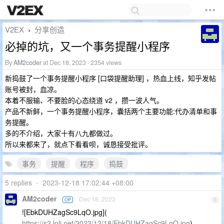
V2EX
分享创造
›
必掉的坑，又一个事务提醒小程序
By
AM2coder
at Dec 18, 2023 · 2354 views
新捣鼓了一个事务提醒小程序 [口袋提醒助理] ，热血上线，知乎发帖
账号被封，血凉。
本着不服输、不要脸的心态绕道 v2 ，攒一波人气。
产品不新鲜，一个事务提醒小程序，囊括两个主要功能:代办清单和事
务提醒。
多的不介绍，大家十有八九都做过。
所以来都来了，就点下看看呗，诚恳接受批评。
事务
提醒
程序
捣鼓
5 replies
•
2023-12-18 17:02:44 +08:00
AM2coder
Dec 18, 2023
OP
1
![EbkDUHZagSc9LqO.jpg](
https://s2.loli.net/2023/12/18/EbkDUHZagSc9LqO.jpg
)