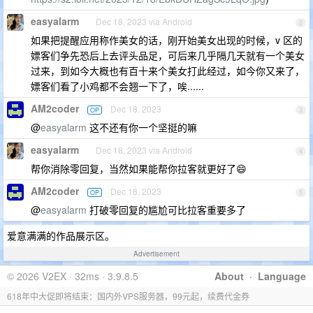
easyalarm
Dec 18, 2023 via Android
2
如果把提醒应用称作美女的话，刚开始美女出现的时候，v 区的
嫖客们争先恐后上去评头品足，可后来几乎隔几天就有一个美女
过来，到如今大概也有百十来个美女打此经过，如今你又来了，
嫖客们看了小鸡都不会翘一下了，唉......
AM2coder
Dec 18, 2023
OP
3
@
easyalarm
这不还有你一个坚挺的嘛
easyalarm
Dec 18, 2023 via Android
4
帮你消除零回复，当然如果能帮你拉客就更好了😄
AM2coder
Dec 18, 2023
OP
5
@
easyalarm
打破零回复的尴尬可比拉客重要多了
爱意满满的作品展示区。
Advertisement
© 2026 V2EX · 32ms · 3.9.8.5
About
·
Language
618年中大促即将结束：国内外VPS服务器，99元起，续费代金券