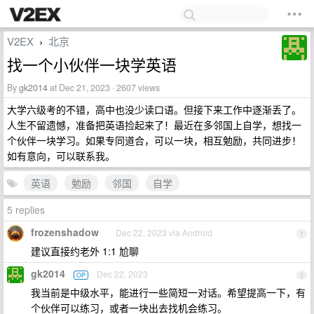
V2EX
北京
›
找一个小伙伴一块学英语
By
gk2014
at Dec 21, 2023 · 2607 views
大学六级考的不错，高中也没少读口语。但接下来工作中逐渐丢了。
人生不留遗憾，准备把英语捡起来了！最近在多邻国上自学，想找一
个伙伴一块学习。如果专同道合，可以一块，相互勉励，共同进步！
如有意向，可以联系我。
英语
勉励
邻国
自学
5 replies
frozenshadow
Dec 22, 2023 via Android
1
建议直接约老外 1:1 尬聊
gk2014
Dec 22, 2023
OP
2
我当前是中级水平，能进行一些简短一对话。希望提高一下，有
个伙伴可以练习，或者一块出去找机会练习。