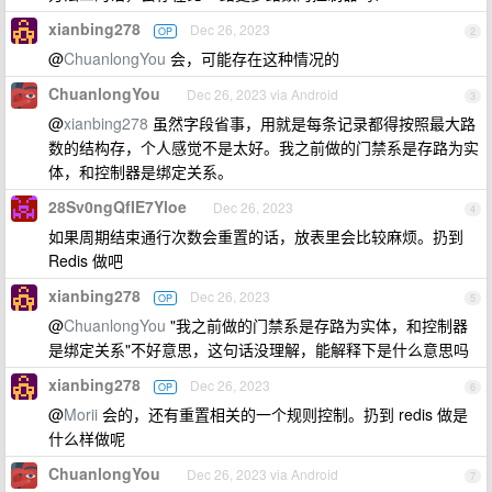
xianbing278
Dec 26, 2023
OP
2
@
ChuanlongYou
会，可能存在这种情况的
ChuanlongYou
Dec 26, 2023 via Android
3
@
xianbing278
虽然字段省事，用就是每条记录都得按照最大路
数的结构存，个人感觉不是太好。我之前做的门禁系是存路为实
体，和控制器是绑定关系。
28Sv0ngQfIE7Yloe
Dec 26, 2023
4
如果周期结束通行次数会重置的话，放表里会比较麻烦。扔到
Redis 做吧
xianbing278
Dec 26, 2023
OP
5
@
ChuanlongYou
"我之前做的门禁系是存路为实体，和控制器
是绑定关系"不好意思，这句话没理解，能解释下是什么意思吗
xianbing278
Dec 26, 2023
OP
6
@
Morii
会的，还有重置相关的一个规则控制。扔到 redis 做是
什么样做呢
ChuanlongYou
Dec 26, 2023 via Android
7