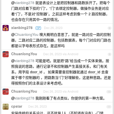
@
xianbing278
就是表设计上是把控制器和路数拆开了。把每个
门路对应着下挂的“门”，“门”去绑定控制器，做操作业务是对应
着“门”，不是对“控制器”。之前这样考虑到像一个 2 路控制器，
也会存在只用其中一路的情况。
xianbing278
Dec 26, 2023
OP
8
@
ChuanlongYou
噢大概明白意思了，就是一路对应一路的控制
器，二路对应二路的控制器，包括数据表，每个门对应的门路也
都是以字母表形式存在。是这样吗
ChuanlongYou
Dec 26, 2023 via Android
9
@
xianbing278
可能是吧。就是把“路”给当成一个实体来做。按
照我说的思路，通行记录不和控制器产生直接关系，和门有关
系，用字段 door_id ， 如果需要查控制器就通过 door_id 去查
属于哪个控制器的 ，把路数当“门”好理解些，这是种思路。还是
得按照你们的主表设计来考虑吧。
ChuanlongYou
Dec 26, 2023 via Android
10
@
xianbing278
我刚刚看了有点类似，你提供的第一种方案。
cpstar
Dec 26, 2023
11
安装传统的关系设计，这不就是 [人（不知道有没有）-门禁