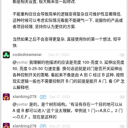
都是相关设置, 极大概率会一起修改.
不能重构往往会导致简单的逻辑变得复杂且可维护性显著降低.
这种时候可以考虑实际情况看能不能硬气一下, 说服你的产品或
者项目经理, 坚持你认为更优的方案.
当然如果之后不会变得更复杂, 直接使用你的第一个想法, 短平
快.
codedreamstar
Dec 27, 2023
22
@
ye4tar
我理解的他描述的应该是亮度 100-亮度 0, 延伸出亮度
50, 亮度 0-25-50 匀速变量. 换句话说就是对门是否开关延伸出
各种控制开关的策略. 看起来不像是由 A 到 C 经过 B 这种, 按照
现实逻辑一般也不需要控制开 B 门的前提是能开 A 门. 看 OP 怎
么解释吧.
xianbing278
Dec 27, 2023
OP
23
@
ye4tar
是的，是个树形结构。”有没有存在一个目的地可以从
A 或 B 都可以进入“这个没太理解，举例说 1 门=>A,B,C 。2 门
=>D,E,F 。现在是这样的
xianbing278
Dec 27, 2023
OP
24