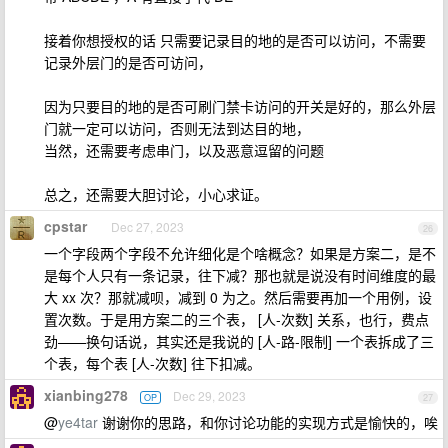
接着你想授权的话 只需要记录目的地的是否可以访问，不需要
记录外层门的是否可访问，
因为只要目的地的是否可刷门禁卡访问的开关是好的，那么外层
门就一定可以访问，否则无法到达目的地，
当然，还需要考虑串门，以及恶意逗留的问题
总之，还需要大胆讨论，小心求证。
cpstar
Dec 27, 2023
26
一个字段两个字段不允许细化是个啥概念？如果是方案二，是不
是每个人只有一条记录，往下减？那也就是说没有时间维度的最
大 xx 次？那就减呗，减到 0 为之。然后需要再加一个用例，设
置次数。于是用方案二的三个表， [人-次数] 关系，也行，费点
劲——换句话说，其实还是我说的 [人-路-限制] 一个表拆成了三
个表，每个表 [人-次数] 往下扣减。
xianbing278
Dec 29, 2023
OP
27
@
ye4tar
谢谢你的思路，和你讨论功能的实现方式是愉快的，唉