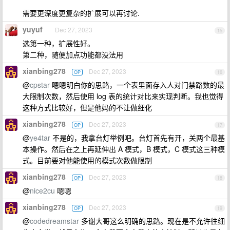
需要更深度更复杂的扩展可以再讨论.
yuyuf
Dec 27, 2023
15
选第一种，扩展性好。
第二种，随便加点功能都没法用
xianbing278
Dec 27, 2023
OP
16
@
cpstar
嗯嗯明白你的思路，一个表里面存入人对门禁路数的最
大限制次数，然后使用 log 表的统计对比来实现判断。我也觉得
这种方式比较好，但是他妈的不让做细化
xianbing278
Dec 27, 2023
OP
17
@
ye4tar
不是的，我拿台灯举例吧。台灯首先有开，关两个最基
本操作。然后在之上再延伸出 A 模式，B 模式，C 模式这三种模
式。目前要对他能使用的模式次数做限制
xianbing278
Dec 27, 2023
OP
18
@
nice2cu
嗯嗯
xianbing278
Dec 27, 2023
OP
19
@
codedreamstar
多谢大哥这么明确的思路。现在是不允许往细