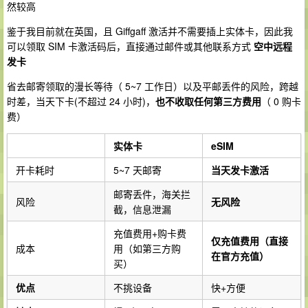
然较高
鉴于我目前就在英国，且 Giffgaff 激活并不需要插上实体卡，因此我
可以领取 SIM 卡激活码后，直接通过邮件或其他联系方式
空中远程
发卡
省去邮寄领取的漫长等待（ 5~7 工作日）以及平邮丢件的风险，跨越
时差，当天下卡(不超过 24 小时)，
也不收取任何第三方费用
（ 0 购卡
费）
实体卡
eSIM
开卡耗时
5~7 天邮寄
当天发卡激活
邮寄丢件，海关拦
风险
无风险
截，信息泄漏
充值费用+购卡费
仅充值费用（直接
成本
用（如第三方购
在官方充值）
买）
优点
不挑设备
快+方便