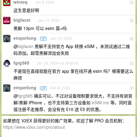
winteq
Jan 5, 2024
4
这生意是好啊
bigfacer
Jan 14, 2024
5
黑解 13pm 可以 esim 莫=吗
etnperlong
Jan 15, 2024
OP
6
@
bigfacer
黑解不支持官方 App 转换 eSIM ，未测试通过二维
码添加。超雪黑解添加会失败
fgrg585
Jan 20, 2024 via Android
7
不是现在直接就能在官方 app 里在线开通 esim 吗？哪需要这么
麻烦
etnperlong
Feb 6, 2024
OP
8
@
fgrg585
确实可以，不过对设备限制要求很大，不支持有锁官
解/黑解 iPhone ，也不支持第三方设备如
eSIM.me
等，同时直
接注册不走推荐，会没有充 £10 送 £5 的优惠。
如果想在 V2EX 获得更好的推广效果，欢迎了解 PRO 会员机制：
https://www.v2ex.com/pro/about