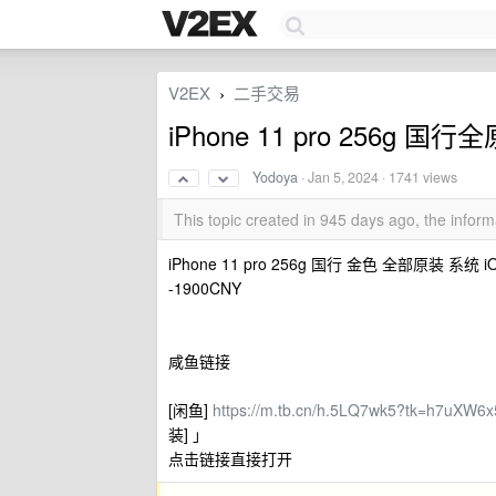
V2EX
二手交易
›
iPhone 11 pro 256g 国行全
Yodoya
·
Jan 5, 2024
· 1741 views
This topic created in 945 days ago, the info
iPhone 11 pro 256g 国行 金色 全部原装
-1900CNY
咸鱼链接
[闲鱼]
https://m.tb.cn/h.5LQ7wk5?tk=h7uXW6
装] 」
点击链接直接打开