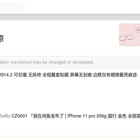
原
rmation mentioned may be changed or developed.
 系统 iOS14.2 可巨魔 无拆修 全程戴套贴膜 屏幕无划痕 边框仅有细微戴壳痕迹-
x5wBq
CZ0001 「我在闲鱼发布了 [ iPhone 11 pro 256g 国行 金色 全部