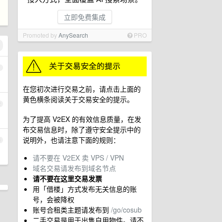
立即免费集成
Promoted by
AnySearch
PRO
1
在您初次进行交易之前，请点击上面的
黄色横条阅读关于交易安全的提示。
2
为了提高 V2EX 的有效信息质量，在发
布交易信息时，除了遵守安全提示中的
说明外，也请注意下面的规则：
3
请不要在 V2EX 卖 VPS / VPN
域名交易请发布到域名节点
请不要在这里交易发票
用「借楼」方式发布无关信息的账
号，会被降权
账号合租类主题请发布到
/go/cosub
二手交易是用于出售自用物件。请不