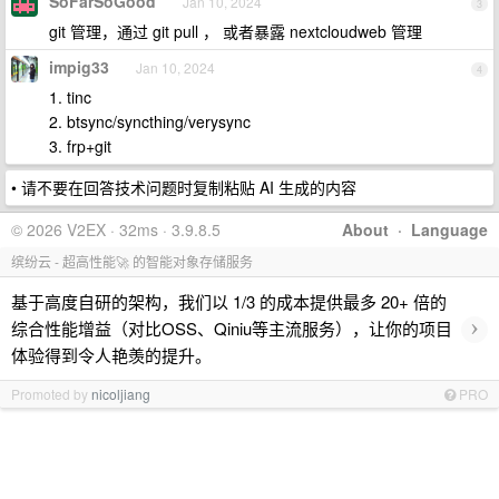
SoFarSoGood
Jan 10, 2024
3
git 管理，通过 git pull ， 或者暴露 nextcloudweb 管理
impig33
Jan 10, 2024
4
1. tinc
2. btsync/syncthing/verysync
3. frp+git
• 请不要在回答技术问题时复制粘贴 AI 生成的内容
© 2026 V2EX · 32ms · 3.9.8.5
About
·
Language
缤纷云 - 超高性能🚀 的智能对象存储服务
基于高度自研的架构，我们以 1/3 的成本提供最多 20+ 倍的
›
综合性能增益（对比OSS、Qiniu等主流服务），让你的项目
体验得到令人艳羡的提升。
Promoted by
nicoljiang
PRO