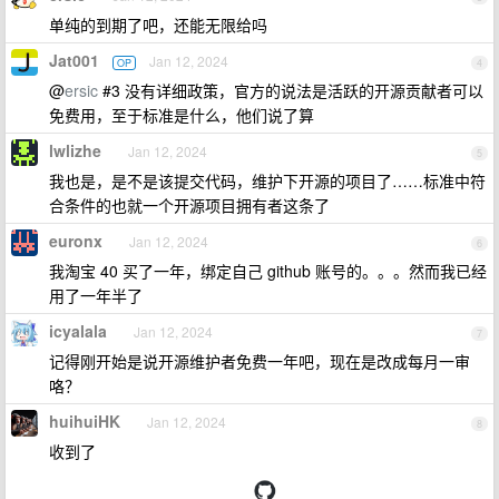
单纯的到期了吧，还能无限给吗
Jat001
Jan 12, 2024
OP
4
@
ersic
#3 没有详细政策，官方的说法是活跃的开源贡献者可以
免费用，至于标准是什么，他们说了算
lwlizhe
Jan 12, 2024
5
我也是，是不是该提交代码，维护下开源的项目了……标准中符
合条件的也就一个开源项目拥有者这条了
euronx
Jan 12, 2024
6
我淘宝 40 买了一年，绑定自己 github 账号的。。。然而我已经
用了一年半了
icyalala
Jan 12, 2024
7
记得刚开始是说开源维护者免费一年吧，现在是改成每月一审
咯？
huihuiHK
Jan 12, 2024
8
收到了