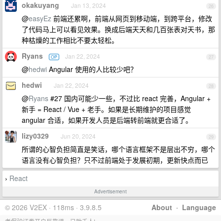
okakuyang
Jan 13, 2024
26
@
easyEz
前端还累啊，前端从网页到移动端，到跨平台，修改
了代码马上可以看见效果。换成后端天天和几百张表对天书，那
种枯燥的工作相比不要太轻松。
Ryans
Jan 22, 2024
OP
27
@
hedwi
Angular 使用的人比较少吧？
hedwi
Jan 22, 2024
28
@
Ryans
#27 国内可能少一些，不过比 react 完善，Angular +
新手 = React / Vue + 老手。如果是长期维护的项目感觉
angular 合适，如果开发人员是后端转前端就更合适了。
lizy0329
Jun 20, 2024
29
所谓的心智负担简直是笑话，哪个语言框架不是层出不穷，哪个
语言没有心智负担？只不过前端处于发展初期，更新快点而已
React
›
Advertisement
© 2026 V2EX · 118ms · 3.9.8.5
About
·
Language