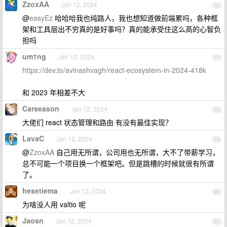
ZzoxAA
Jan 12, 2024
16
@
easyEz
哈哈哈我也纯路人，我也想知道做前端累吗，各种框
架和工具层出不穷真的是好事吗？真的能承受住这么高的心智负
担吗
um1ng
Jan 12, 2024
17
https://dev.to/avinashvagh/react-ecosystem-in-2024-418k
和 2023 年相差不大
Carseason
Jan 12, 2024
18
大佬们 react 状态管理和路由 有没有最佳实现？
LavaC
Jan 12, 2024
19
@
ZzoxAA
自己用无所谓，公司用也无所谓，大不了带薪学习，
总不可能一个项目换一个框架吧。但是跳槽的时候就很有所谓
了。
hesetiema
Jan 12, 2024
20
为啥没人用 valtio 呢
Jaosn
Jan 12, 2024
21