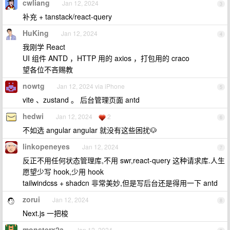
cwliang
Jan 12, 2024
3
补充 + tanstack/react-query
HuKing
Jan 12, 2024
4
我刚学 React
UI 组件 ANTD ，HTTP 用的 axios ，打包用的 craco
望各位不吝赐教
nowtg
Jan 12, 2024 via iPhone
5
vite 、zustand 。 后台管理页面 antd
hedwi
Jan 12, 2024
2
6
不如选 angular angular 就没有这些困扰🐶
linkopeneyes
Jan 12, 2024
7
反正不用任何状态管理库,不用 swr,react-query 这种请求库.人生
愿望少写 hook,少用 hook
tailwindcss + shadcn 非常美妙,但是写后台还是得用一下 antd
zorui
Jan 12, 2024
8
Next.js 一把梭
monsterx2a
Jan 12, 2024