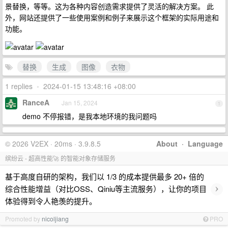
景替换，等等。这为各种内容创造需求提供了灵活的解决方案。 此
外，网站还提供了一些使用案例和例子来展示这个框架的实际用途和
功能。
替换
生成
图像
衣物
1 replies
•
2024-01-15 13:48:16 +08:00
RanceA
Jan 15, 2024
1
demo 不停报错，是我本地环境的我问题吗
© 2026 V2EX · 20ms · 3.9.8.5
About
·
Language
缤纷云 - 超高性能🚀 的智能对象存储服务
基于高度自研的架构，我们以 1/3 的成本提供最多 20+ 倍的
›
综合性能增益（对比OSS、Qiniu等主流服务），让你的项目
体验得到令人艳羡的提升。
Promoted by
nicoljiang
PRO