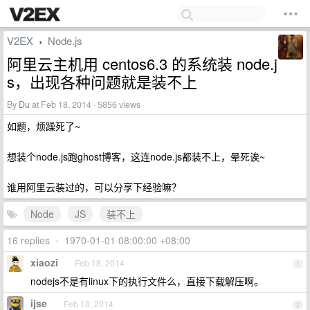
V2EX
Node.js
›
阿里云主机用 centos6.3 的系统装 node.j
s，出现各种问题就是装不上
By
Du
at Feb 18, 2014 · 5856 views
如题，烦躁死了~
想装个node.js跑ghost博客，这连node.js都装不上，晕死诶~
谁用阿里云装过的，可以分享下经验嘛？
Node
JS
装不上
16 replies
•
1970-01-01 08:00:00 +08:00
xiaozi
Feb 18, 2014
1
nodejs不是有linux下的执行文件么，直接下载解压啊。
ijse
Feb 18, 2014
2