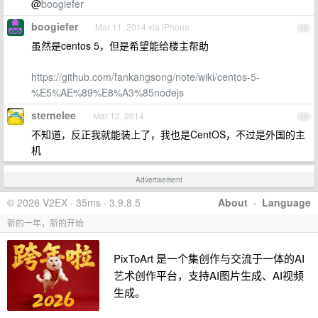
@
boogiefer
boogiefer
Mar 11, 2014 via iPhone
15
虽然是centos 5，但是希望能给楼主帮助
https://github.com/fankangsong/note/wiki/centos-5-
%E5%AE%89%E8%A3%85nodejs
sternelee
Mar 12, 2014
16
不知道，反正我就能装上了，我也是CentOS，不过是外国的主
机
Advertisement
© 2026 V2EX · 35ms · 3.9.8.5
About
·
Language
新的一年，新的开始
PixToArt 是一个集创作与交流于一体的AI
艺术创作平台，支持AI图片生成、AI视频
生成。