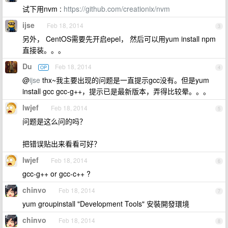
试下用nvm :
https://github.com/creationix/nvm
ijse
Feb 18, 2014
3
另外， CentOS需要先开启epel， 然后可以用yum install npm
直接装。。。
Du
Feb 18, 2014
OP
4
@
ijse
thx~我主要出现的问题是一直提示gcc没有。但是yum
install gcc gcc-g++，提示已是最新版本，弄得比较晕。。。
lwjef
Feb 18, 2014
5
问题是这么问的吗？
把错误贴出来看看可好？
lwjef
Feb 18, 2014
6
gcc-g++ or gcc-c++ ?
chinvo
Feb 18, 2014
7
yum groupinstall "Development Tools" 安裝開發環境
chinvo
Feb 18, 2014
8