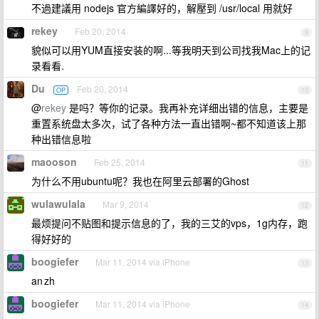
不過建議用 nodejs 官方編譯好的，解壓到 /usr/local 用就好
rekey
Feb 20, 2014
9
貌似可以用YUM直接安装的啊...等我明天到公司找我Mac上的记
录看看.
Du
Feb 20, 2014
OP
10
@
rekey
是吗？等你的记录。我再补充详细出错的信息，主要是
重置系统盘太多次，试了各种方法一直出错啊~都不知道该上那
种出错信息啦
maooson
Feb 25, 2014
11
为什么不用ubuntu呢？我也在阿里云部署的Ghost
wulawulala
Mar 9, 2014
12
最烦提问不贴图和提示信息的了，我的三艾的vps，1g内存，跑
得好好的
boogiefer
Mar 11, 2014 via iPhone
13
an zh
boogiefer
Mar 11, 2014 via iPhone
14