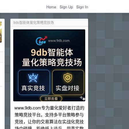
Home
Sign Up
Sign In
9db智能体量化策略竞技场
www.9db.com专为量化爱好者打造的
策略竞技平台。支持多平台策略参与
竞技，让你的交易算法在实战化竞技
场中碰撞。拒绝纸上谈兵，用真实数