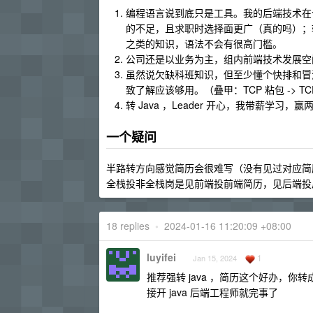
编程语言说到底只是工具。我的后端技术在个
的不足，且求职时选择面更广（真的吗）；转 NodeJ
之类的知识，语法不会有很高门槛。
公司还是以业务为主，组内前端技术发展空
虽然说欠缺科班知识，但至少懂个快排和冒
致了解应该够用。（叠甲：TCP 粘包 -> 
转 Java ，Leader 开心，我带薪学习，赢
一个疑问
半路转方向感觉简历会很难写（没有见过对应简
全栈投非全栈岗是见前端投前端简历，见后端投
18 replies
•
2024-01-16 11:20:09 +08:00
luyifei
1
Jan 15, 2024
推荐强转 java ，简历这个好办，你转成功
接开 java 后端工程师就完事了