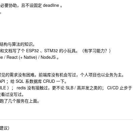
供必要协助，且不设固定 deadline 。
容。
结构与算法的知识。
例程和文档写了个 ESP32 、STM32 的小玩具。（有学习能力？）
ct (+ Native) / NodeJS 。
常见的需求没有困难。前端库没有机会写过，个人项目也以业务为主。
API ；给 SQL 系数据库 CRUD 一下。
LE ）； redis 没有接触过，更不论 SLB / 高并发之类的； CI/CD 止步于
元测试只看过没写过。
deJS 跑了几个服务在上面。
建议）