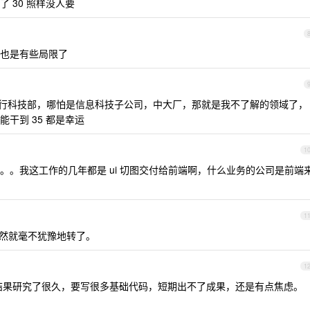
 30 照样没人要
也是有些局限了
行科技部，哪怕是信息科技子公司，中大厂，那就是我不了解的领域了，
干到 35 都是幸运
1
。。我这工作的几年都是 ui 切图交付给前端啊，什么业务的公司是前端
1
那当然就毫不犹豫地转了。
1
结果研究了很久，要写很多基础代码，短期出不了成果，还是有点焦虑。