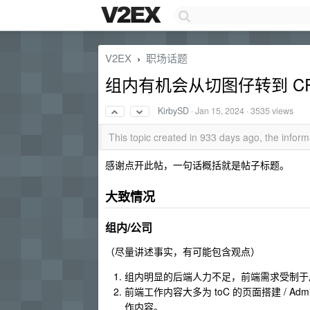
V2EX
职场话题
›
组内有机会从切图仔转到 CRU
KirbySD
·
Jan 15, 2024
· 3535 views
This topic created in 933 days ago, the info
感谢点开此帖，一句话概括就是帖子标题。
大致情况
组内/公司
（尽量讲述事实，有可能包含观点）
组内明显的后端人力不足，前端需求受制于
前端工作内容大多为 toC 的页面搭建 / Admin 
作内容。