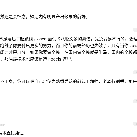
然还是会怀念，短期内有明显产出效果的前端。
1
岂不是落后于起跑线，Java 面试的八股文多的离谱，光靠背是不行的，要
跑线了你要付出更多的努力，而且你的前端经历也失效了，只有当你 Jav
能力才是加分。如果你要做全栈，在国内做全栈就是牛马，国内的全栈都
后端技术也应该是选 nodejs 这些。
1
不压身，你可以把自己定位为熟悉后端的前端工程师，老本行别丢，那是
1
one
1
美术直接兼任