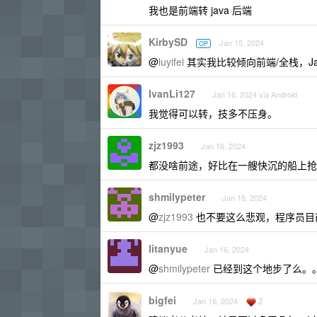
我也是前端转 java 后端
KirbySD
Jan 15, 2024
OP
@
luyifei
其实我比较倾向前端/全栈，J
IvanLi127
Jan 16, 2024 via Android
我觉得可以转，技多不压身。
zjz1993
Jan 16, 2024
都没啥前途，好比在一艘快沉的船上抢
shmilypeter
Jan 16, 2024
@
zjz1993
也不要这么悲观，程序员目
litanyue
Jan 16, 2024
@
shmilypeter
已经到这个地步了么。
bigfei
2
Jan 16, 2024