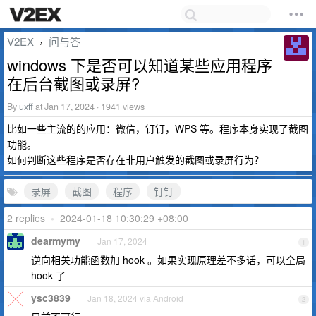
V2EX
问与答
›
windows 下是否可以知道某些应用程序
在后台截图或录屏?
By
uxff
at Jan 17, 2024 · 1941 views
比如一些主流的的应用：微信，钉钉，WPS 等。程序本身实现了截图
功能。
如何判断这些程序是否存在非用户触发的截图或录屏行为？
录屏
截图
程序
钉钉
2 replies
•
2024-01-18 10:30:29 +08:00
dearmymy
Jan 17, 2024
1
逆向相关功能函数加 hook 。如果实现原理差不多话，可以全局
hook 了
ysc3839
Jan 18, 2024 via Android
2